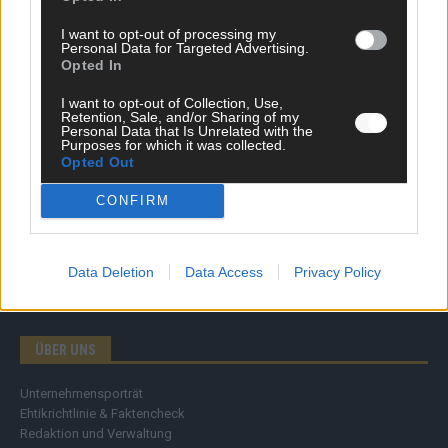
Wirtschaft
I want to opt-out of processing my
Ratgeber
Personal Data for Targeted Advertising.
Wissen
Opted In
Extra
Kommentar
I want to opt-out of Collection, Use,
Retention, Sale, and/or Sharing of my
Streams & Storys
Personal Data that Is Unrelated with the
Eurovision
Purposes for which it was collected.
Opted Out
FLASH – DAS VIDEOPORTAL
CONFIRM
Data Deletion
Data Access
Privacy Policy
ÜBER UNS
Unternehmensporträt
Ehtikrichtlinie & Faktencheck
Redaktion und Verwaltung