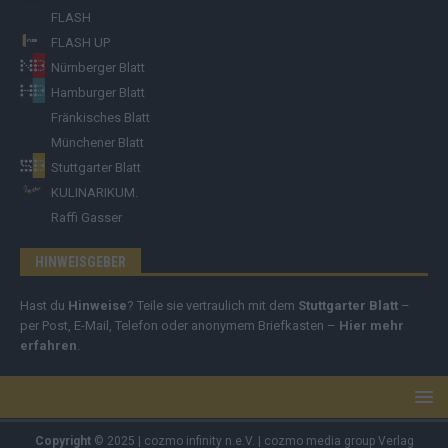
FLASH
FLASH UP
Nürnberger Blatt
Hamburger Blatt
Fränkisches Blatt
Münchener Blatt
Stuttgarter Blatt
KULINARIKUM.
Raffi Gasser
HINWEISGEBER
Hast du
Hinweise
? Teile sie vertraulich mit dem
Stuttgarter Blatt
–
per Post, E-Mail, Telefon oder anonymem Briefkasten –
Hier mehr
erfahren
.
Copyright
© 2025 | cozmo infinity n.e.V. | cozmo media group Verlag