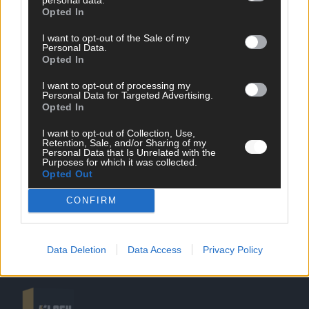
Opted In
I want to opt-out of the Sale of my
Personal Data.
Opted In
SCHNELL ZUM RESSORT
I want to opt-out of processing my
Personal Data for Targeted Advertising.
Opted In
Nachrichten
Politik
I want to opt-out of Collection, Use,
Wirtschaft
Retention, Sale, and/or Sharing of my
Personal Data that Is Unrelated with the
Ratgeber
Purposes for which it was collected.
Wissen
Opted Out
Extra
Kommentar
CONFIRM
Streams & Storys
Eurovision
Data Deletion
Data Access
Privacy Policy
FLASH – DAS VIDEOPORTAL