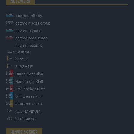
NETZWERK
cozmo infinity
cozmo media group
cozmo connect
cozmo production
cozmo records
cozmo news
FLASH
FLASH UP
Nürnberger Blatt
Hamburger Blatt
Fränkisches Blatt
Münchener Blatt
Stuttgarter Blatt
KULINARIKUM.
Raffi Gasser
HINWEISGEBER