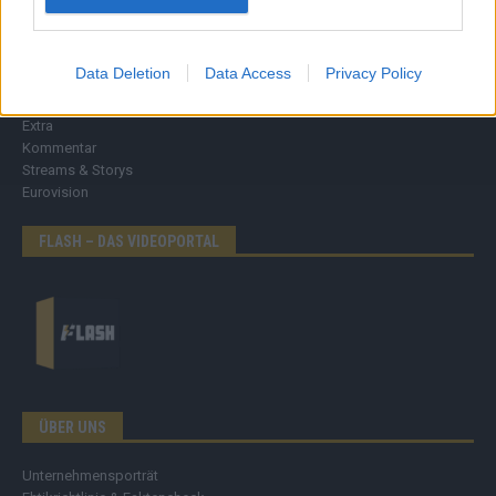
Nachrichten
Politik
Wirtschaft
Data Deletion
Data Access
Privacy Policy
Ratgeber
Wissen
Extra
Kommentar
Streams & Storys
Eurovision
FLASH – DAS VIDEOPORTAL
ÜBER UNS
Unternehmensporträt