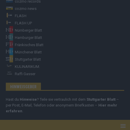
cozmo records
cozmo news
FLASH
FLASH UP
Nürnberger Blatt
Hamburger Blatt
Fränkisches Blatt
Münchener Blatt
Stuttgarter Blatt
KULINARIKUM.
Raffi Gasser
HINWEISGEBER
Hast du
Hinweise
? Teile sie vertraulich mit dem
Stuttgarter Blatt
–
per Post, E-Mail, Telefon oder anonymem Briefkasten –
Hier mehr
erfahren
.