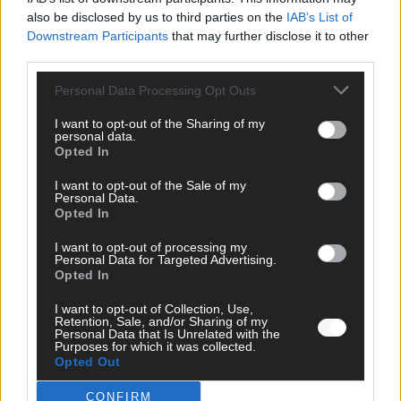
also be disclosed by us to third parties on the
IAB’s List of
Downstream Participants
that may further disclose it to other
ANZEIGE
third parties.
Personal Data Processing Opt Outs
I want to opt-out of the Sharing of my
personal data.
Opted In
I want to opt-out of the Sale of my
Personal Data.
Opted In
I want to opt-out of processing my
Personal Data for Targeted Advertising.
Opted In
I want to opt-out of Collection, Use,
Retention, Sale, and/or Sharing of my
Personal Data that Is Unrelated with the
Purposes for which it was collected.
Opted Out
SCHNELL ZUM RESSORT
CONFIRM