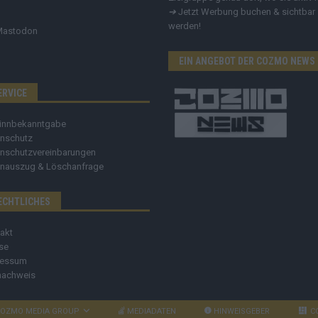
➔
Jetzt Werbung buchen & sichtbar
werden!
Mastodon
EIN ANGEBOT DER COZMO NEWS
ERVICE
innbekanntgabe
nschutz
nschutzvereinbarungen
nauszug & Löschanfrage
ECHTLICHES
akt
se
ressum
nachweis
OZMO MEDIA GROUP
MEDIADATEN
HINWEISGEBER
C