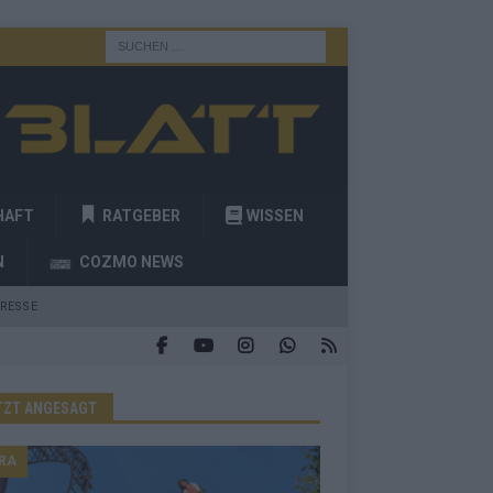
HAFT
RATGEBER
WISSEN
N
COZMO NEWS
RESSE
TZT ANGESAGT
RA