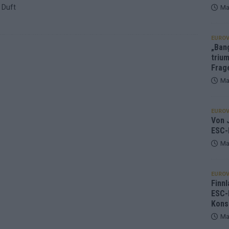
 Duft
Ma
EUROV
„Ban
trium
Frag
Ma
EUROV
Von J
ESC-
Ma
EUROV
Finnl
ESC-
Kons
Ma