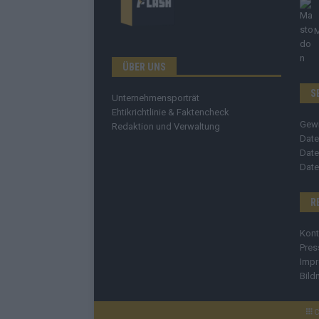
ÜBER UNS
S
Unternehmensporträt
Ehtikrichtlinie & Faktencheck
Gew
Redaktion und Verwaltung
Date
Date
Date
R
Kont
Pres
Imp
Bild
C