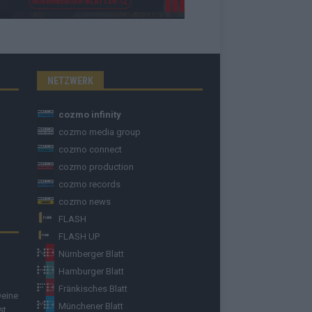
NETZWERK
cozmo infinity
cozmo media group
cozmo connect
cozmo production
cozmo records
cozmo news
FLASH
FLASH UP
Nürnberger Blatt
Hamburger Blatt
Fränkisches Blatt
Deine
Münchener Blatt
st.