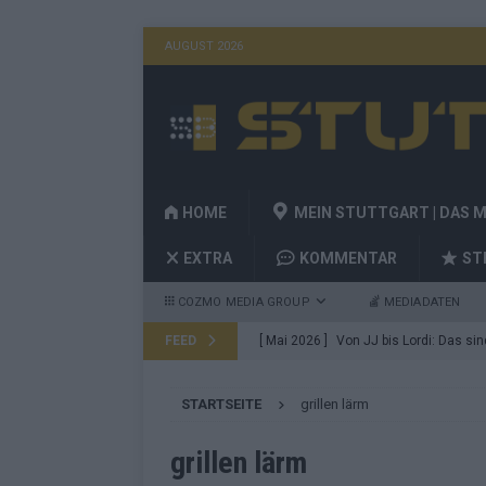
AUGUST 2026
HOME
MEIN STUTTGART | DAS 
EXTRA
KOMMENTAR
ST
COZMO MEDIA GROUP
MEDIADATEN
FEED
[ Mai 2026 ]
Von JJ bis Lordi: Das si
[ Mai 2026 ]
Finnland auf Platz 17, De
STARTSEITE
grillen lärm
Konsequenzen
EUROVISION
[ Mai 2026 ]
ESC-Finale 2026: Finnlan
grillen lärm