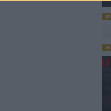
KE
AN