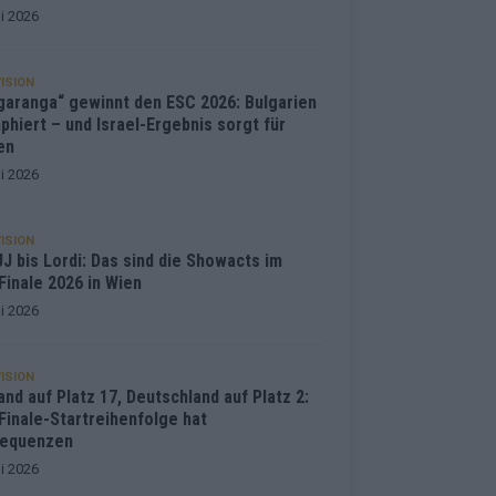
i 2026
ISION
garanga“ gewinnt den ESC 2026: Bulgarien
phiert – und Israel-Ergebnis sorgt für
en
i 2026
ISION
J bis Lordi: Das sind die Showacts im
Finale 2026 in Wien
i 2026
ISION
and auf Platz 17, Deutschland auf Platz 2:
Finale-Startreihenfolge hat
equenzen
i 2026