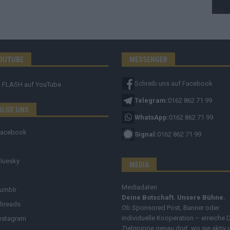
OUTUBE
MESSENGER
Schreib uns auf Facebook
FLASH
auf YouTube
Telegram:
0162 862 71 99
OLGE UNS
WhatsApp:
0162 862 71 99
Facebook
Signal:
0162 862 71 99
luesky
MEDIA
Mediadaten
umblr
Deine Botschaft. Unsere Bühne.
hreads
Ob Sponsored Post, Banner oder
individuelle Kooperation – erreiche 
nstagram
Zielgruppe genau dort, wo sie aktiv i