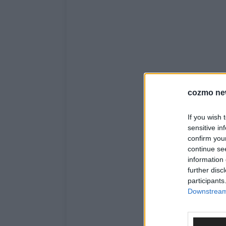
cozmo ne
If you wish 
sensitive in
confirm you
continue se
information 
further disc
participants
Downstream 