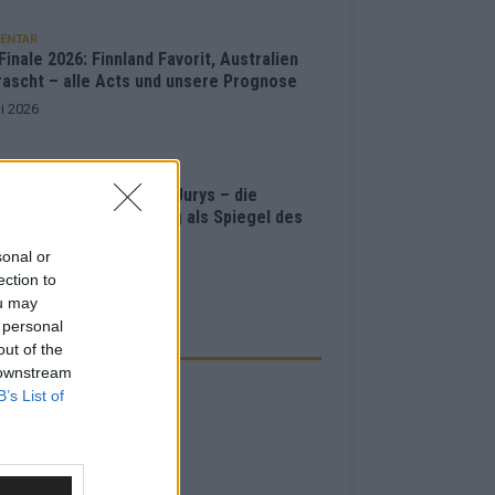
ENTAR
inale 2026: Finnland Favorit, Australien
rascht – alle Acts und unsere Prognose
i 2026
ISION
e Points“, Televoting, Jurys – die
hichte der ESC-Wertung als Spiegel des
bewerbs
sonal or
i 2026
ection to
ou may
 personal
ZEIGE
out of the
 downstream
B’s List of