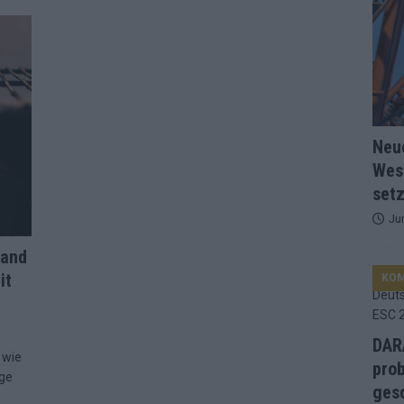
ng, Jurys – die Geschichte der ESC-Wertung als Spiegel des
ualifikanten, vier Big-Four-Länder, ein Gastgeber – alle Acts im
Neu
nknown“, Walzer zu kurz, Moderation zu provinziell – das Fazit zum
Wes
setz
le 2: Dänemark vorne, Aserbaidschan chancenlos – Zypern
Ju
land
it
 Café, neue Westernstadt: Der Europa-Park 2026 setzt auf viele
KO
srael problematisch, Deutschland strukturell gescheitert – das
DARA
 wie
prob
age
gesc
 ESC 2026: Bulgarien triumphiert – und Israel-Ergebnis sorgt für