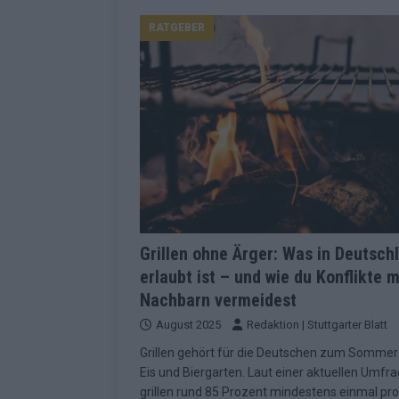
KOMMENTAR
RATGEBER
[ Mai 2026 ]
„Douze Points“, Televoti
Wettbewerbs
EUROVISION
[ Mai 2026 ]
ESC-Finale komplett: 20 Q
Überblick
EUROVISION
[ Mai 2026 ]
ESC 2026: JJ performt „U
zweiten Halbfinale
KOMMENTAR
[ Mai 2026 ]
Quoten vor ESC-Halbfina
überrascht negativ
EXTRA
Grillen ohne Ärger: Was in Deutsch
erlaubt ist – und wie du Konflikte m
[ Juni 2026 ]
Neue Themenwelt, neues
Nachbarn vermeidest
Highlights
EXTRA
August 2025
Redaktion | Stuttgarter Blatt
[ Mai 2026 ]
DARA gewinnt verdient, I
Grillen gehört für die Deutschen zum Sommer
Fazit zum ESC 2026
KOMMENTAR
Eis und Biergarten. Laut einer aktuellen Umfr
grillen rund 85 Prozent mindestens einmal pro
[ Mai 2026 ]
„Bangaranga“ gewinnt den