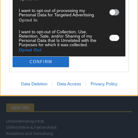
Wirtschaft
I want to opt-out of processing my
Ratgeber
Personal Data for Targeted Advertising.
Wissen
Opted In
Extra
Kommentar
I want to opt-out of Collection, Use,
Retention, Sale, and/or Sharing of my
Streams & Storys
Personal Data that Is Unrelated with the
Eurovision
Purposes for which it was collected.
Opted Out
FLASH – DAS VIDEOPORTAL
CONFIRM
Data Deletion
Data Access
Privacy Policy
ÜBER UNS
Unternehmensporträt
Ehtikrichtlinie & Faktencheck
Redaktion und Verwaltung