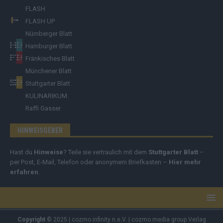
FLASH
FLASH UP
Nürnberger Blatt
Hamburger Blatt
Fränkisches Blatt
Münchener Blatt
Stuttgarter Blatt
KULINARIKUM.
Raffi Gasser
HINWEISGEBER
Hast du
Hinweise
? Teile sie vertraulich mit dem
Stuttgarter Blatt
–
per Post, E-Mail, Telefon oder anonymem Briefkasten –
Hier mehr
erfahren
.
Copyright
© 2025 | cozmo infinity n.e.V. | cozmo media group Verlag