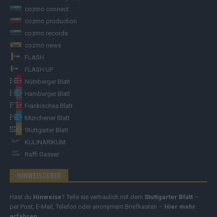
cozmo connect
cozmo production
cozmo records
cozmo news
FLASH
FLASH UP
Nürnberger Blatt
Hamburger Blatt
Fränkisches Blatt
Münchener Blatt
Stuttgarter Blatt
KULINARIKUM.
Raffi Gasser
HINWEISGEBER
Hast du
Hinweise
? Teile sie vertraulich mit dem
Stuttgarter Blatt
–
per Post, E-Mail, Telefon oder anonymem Briefkasten –
Hier mehr
erfahren
.