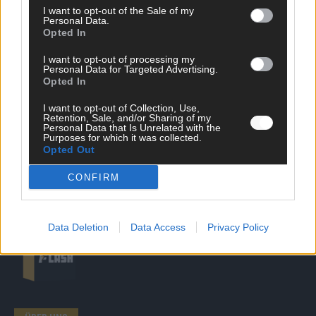
I want to opt-out of the Sale of my
Personal Data.
SCHNELL ZUM RESSORT
Opted In
Nachrichten
I want to opt-out of processing my
Personal Data for Targeted Advertising.
Politik
Opted In
Wirtschaft
Ratgeber
I want to opt-out of Collection, Use,
Wissen
Retention, Sale, and/or Sharing of my
Extra
Personal Data that Is Unrelated with the
Purposes for which it was collected.
Kommentar
Opted Out
Streams & Storys
Eurovision
CONFIRM
FLASH – DAS VIDEOPORTAL
Data Deletion
Data Access
Privacy Policy