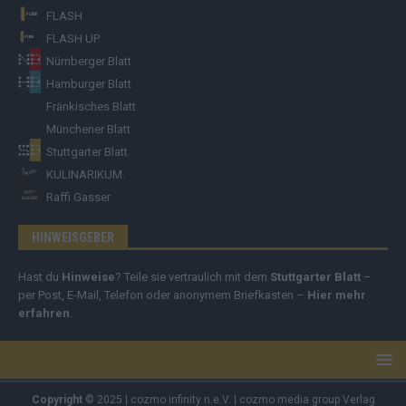
FLASH
FLASH UP
Nürnberger Blatt
Hamburger Blatt
Fränkisches Blatt
Münchener Blatt
Stuttgarter Blatt
KULINARIKUM.
Raffi Gasser
HINWEISGEBER
Hast du
Hinweise
? Teile sie vertraulich mit dem
Stuttgarter Blatt
–
per Post, E-Mail, Telefon oder anonymem Briefkasten –
Hier mehr
erfahren
.
Copyright
© 2025 | cozmo infinity n.e.V. | cozmo media group Verlag