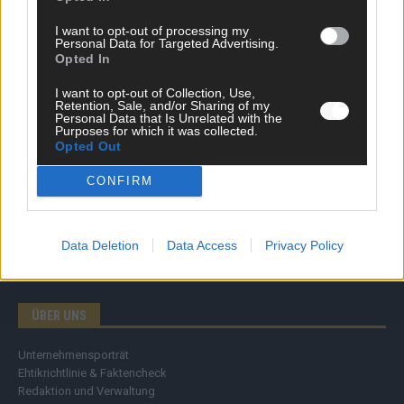
Wirtschaft
I want to opt-out of processing my
Ratgeber
Personal Data for Targeted Advertising.
Wissen
Opted In
Extra
Kommentar
I want to opt-out of Collection, Use,
Retention, Sale, and/or Sharing of my
Streams & Storys
Personal Data that Is Unrelated with the
Eurovision
Purposes for which it was collected.
Opted Out
FLASH – DAS VIDEOPORTAL
CONFIRM
Data Deletion
Data Access
Privacy Policy
ÜBER UNS
Unternehmensporträt
Ehtikrichtlinie & Faktencheck
Redaktion und Verwaltung