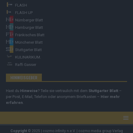
FLASH
FLASH UP
Nürnberger Blatt
Hamburger Blatt
Fränkisches Blatt
Münchener Blatt
Stuttgarter Blatt
KULINARIKUM.
Raffi Gasser
HINWEISGEBER
Hast du
Hinweise
? Teile sie vertraulich mit dem
Stuttgarter Blatt
–
per Post, E-Mail, Telefon oder anonymem Briefkasten –
Hier mehr
erfahren
.
Copyright
© 2025 | cozmo infinity n.e.V. | cozmo media group Verlag