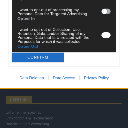
Wirtschaft
I want to opt-out of processing my
Ratgeber
Personal Data for Targeted Advertising.
Wissen
Opted In
Extra
Kommentar
I want to opt-out of Collection, Use,
Retention, Sale, and/or Sharing of my
Streams & Storys
Personal Data that Is Unrelated with the
Eurovision
Purposes for which it was collected.
Opted Out
FLASH – DAS VIDEOPORTAL
CONFIRM
Data Deletion
Data Access
Privacy Policy
ÜBER UNS
Unternehmensporträt
Ehtikrichtlinie & Faktencheck
Redaktion und Verwaltung