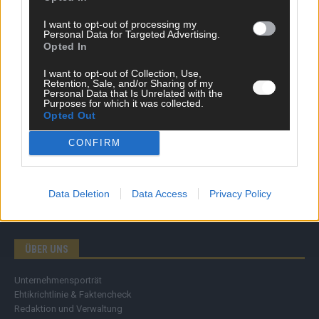
Wirtschaft
I want to opt-out of processing my
Ratgeber
Personal Data for Targeted Advertising.
Wissen
Opted In
Extra
Kommentar
I want to opt-out of Collection, Use,
Retention, Sale, and/or Sharing of my
Streams & Storys
Personal Data that Is Unrelated with the
Eurovision
Purposes for which it was collected.
Opted Out
FLASH – DAS VIDEOPORTAL
CONFIRM
Data Deletion
Data Access
Privacy Policy
ÜBER UNS
Unternehmensporträt
Ehtikrichtlinie & Faktencheck
Redaktion und Verwaltung