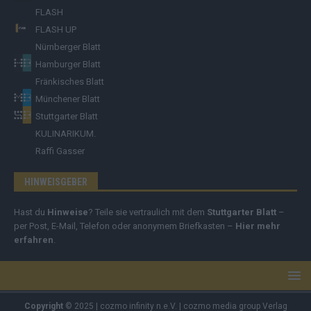
FLASH
FLASH UP
Nürnberger Blatt
Hamburger Blatt
Fränkisches Blatt
Münchener Blatt
Stuttgarter Blatt
KULINARIKUM.
Raffi Gasser
HINWEISGEBER
Hast du
Hinweise
? Teile sie vertraulich mit dem
Stuttgarter Blatt
–
per Post, E-Mail, Telefon oder anonymem Briefkasten –
Hier mehr
erfahren
.
Copyright
© 2025 | cozmo infinity n.e.V. | cozmo media group Verlag