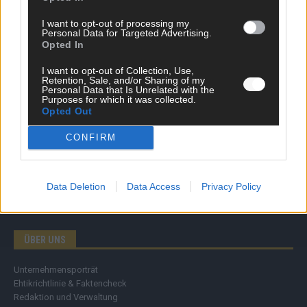
Wirtschaft
I want to opt-out of processing my
Ratgeber
Personal Data for Targeted Advertising.
Wissen
Opted In
Extra
Kommentar
I want to opt-out of Collection, Use,
Retention, Sale, and/or Sharing of my
Streams & Storys
Personal Data that Is Unrelated with the
Eurovision
Purposes for which it was collected.
Opted Out
FLASH – DAS VIDEOPORTAL
CONFIRM
Data Deletion
Data Access
Privacy Policy
ÜBER UNS
Unternehmensporträt
Ehtikrichtlinie & Faktencheck
Redaktion und Verwaltung