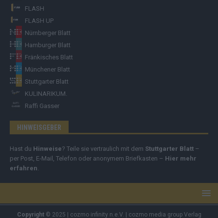
FLASH
FLASH UP
Nürnberger Blatt
Hamburger Blatt
Fränkisches Blatt
Münchener Blatt
Stuttgarter Blatt
KULINARIKUM.
Raffi Gasser
HINWEISGEBER
Hast du
Hinweise
? Teile sie vertraulich mit dem
Stuttgarter Blatt
–
per Post, E-Mail, Telefon oder anonymem Briefkasten –
Hier mehr
erfahren
.
Copyright
© 2025 | cozmo infinity n.e.V. | cozmo media group Verlag