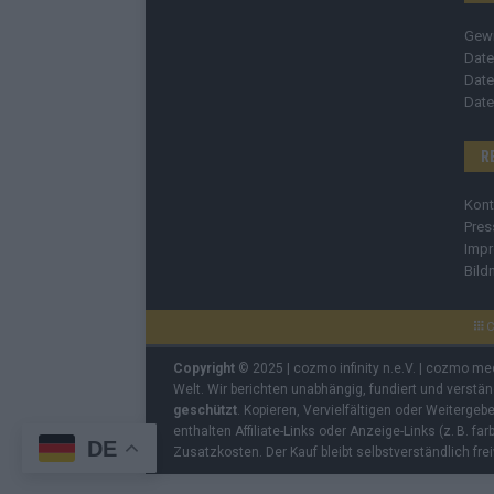
Gew
Date
Date
Date
R
Kont
Pres
Imp
Bild
C
Copyright
© 2025 | cozmo infinity n.e.V. | cozmo me
Welt. Wir berichten unabhängig, fundiert und verstä
geschützt
. Kopieren, Vervielfältigen oder Weiterge
enthalten Affiliate-Links oder Anzeige-Links (z. B. fa
DE
Zusatzkosten. Der Kauf bleibt selbstverständlich frei