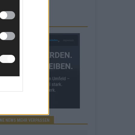
RBE BEI UNS!
INE NEWS MEHR VERPASSEN