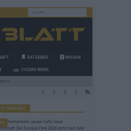
HAFT
RATGEBER
WISSEN
N
COZMO NEWS
RESSE
TZT ANGESAGT
RA