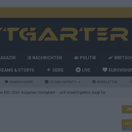
MAGAZIN
NACHRICHTEN
POLITIK
WIRTSC
REAMS & STORYS
SERIE
LIVE
EUROVISIO
HINWEISGEBER
COZMO INFINITY
NEWSLETTER
P
 ESC 2026: Bulgarien triumphiert – und Israel-Ergebnis sorgt für
JE
nd die Showacts im ESC-Finale 2026 in Wien
EUROVISION
utschland auf Platz 2: ESC-Finale-Startreihenfolge hat
EXT