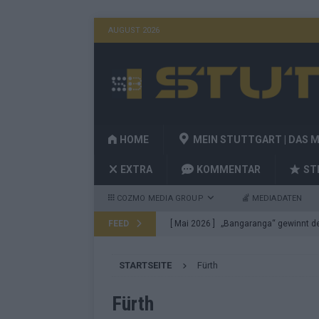
AUGUST 2026
HOME
MEIN STUTTGART | DAS 
EXTRA
KOMMENTAR
ST
COZMO MEDIA GROUP
MEDIADATEN
FEED
[ Mai 2026 ]
„Bangaranga“ gewinnt den
Fragen
EUROVISION
STARTSEITE
Fürth
[ Mai 2026 ]
Von JJ bis Lordi: Das si
[ Mai 2026 ]
Finnland auf Platz 17, De
Fürth