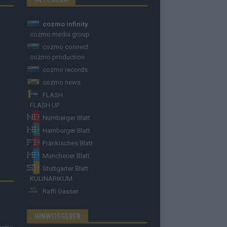
cozmo infinity
cozmo media group
cozmo connect
cozmo production
cozmo records
cozmo news
FLASH
FLASH UP
Nürnberger Blatt
Hamburger Blatt
Fränkisches Blatt
Münchener Blatt
Stuttgarter Blatt
KULINARIKUM.
Raffi Gasser
HINWEISGEBER