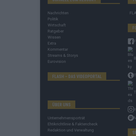
Nachrichten
FL
Politik
Wirtschaft
F
Ratgeber
Wissen
Extra
Kommentar
Streams & Storys
B
Eurovision
T
FLASH – DAS VIDEOPORTAL
T
ÜBER UNS
I
Unternehmensporträt
Ehtikrichtlinie & Faktencheck
Redaktion und Verwaltung
S