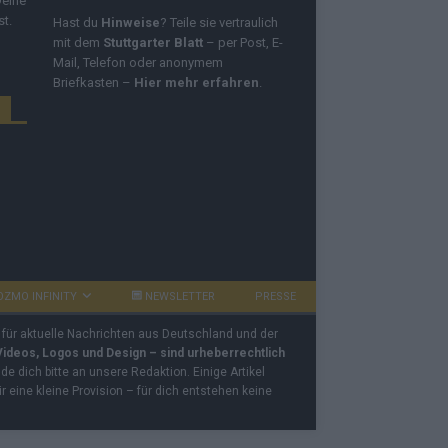
Deine
st.
Hast du
Hinweise
? Teile sie vertraulich
mit dem
Stuttgarter Blatt
– per Post, E-
Mail, Telefon oder anonymem
Briefkasten –
Hier mehr erfahren
.
OZMO INFINITY
NEWSLETTER
PRESSE
 für aktuelle Nachrichten aus Deutschland und der
 Videos, Logos und Design – sind urheberrechtlich
e dich bitte an unsere Redaktion. Einige Artikel
ir eine kleine Provision – für dich entstehen keine