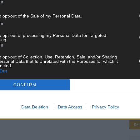
In
o opt-out of the Sale of my Personal Data.
In
WE
to opt-out of processing my Personal Data for Targeted
ing.
In
o opt-out of Collection, Use, Retention, Sale, and/or Sharing
ersonal Data that Is Unrelated with the Purposes for which it
lected.
Out
CONFIRM
Data Deletion
Data Access
Privacy Policy
KE