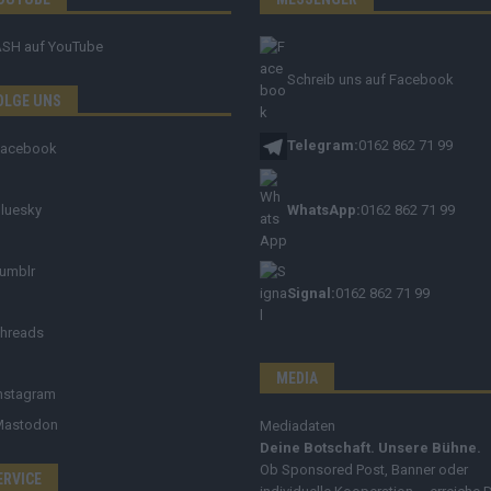
ASH
auf YouTube
Schreib uns auf Facebook
OLGE UNS
Telegram:
0162 862 71 99
Facebook
luesky
WhatsApp:
0162 862 71 99
umblr
Signal:
0162 862 71 99
hreads
MEDIA
nstagram
Mastodon
Mediadaten
Deine Botschaft. Unsere Bühne.
Ob Sponsored Post, Banner oder
ERVICE