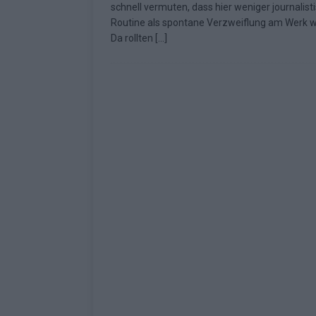
schnell vermuten, dass hier weniger journalist
Fazit zum ESC 2026
KOMMENTAR
Routine als spontane Verzweiflung am Werk w
Da rollten
[…]