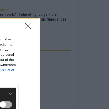
ISION
e Points“, Televoting, Jurys – die
hichte der ESC-Wertung als Spiegel des
bewerbs
i 2026
sonal or
ection to
ZEIGE
ou may
 personal
out of the
 downstream
B’s List of