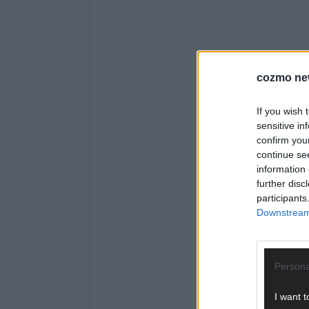
cozmo ne
If you wish 
sensitive in
confirm you
continue se
information 
further disc
participants
Downstream 
Persona
I want t