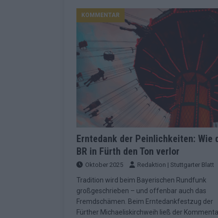
Konsequenzen
EUROVISION
KOMMENTAR
[ Mai 2026 ]
ESC-Finale 2026: Finnlan
KOMMENTAR
[ Mai 2026 ]
„Douze Points“, Televoti
Wettbewerbs
EUROVISION
[ Mai 2026 ]
ESC-Finale komplett: 20 Q
Überblick
EUROVISION
[ Mai 2026 ]
ESC 2026: JJ performt „U
zweiten Halbfinale
KOMMENTAR
Erntedank der Peinlichkeiten: Wie 
BR in Fürth den Ton verlor
[ Mai 2026 ]
Quoten vor ESC-Halbfina
Oktober 2025
Redaktion | Stuttgarter Blatt
überrascht negativ
EXTRA
Tradition wird beim Bayerischen Rundfunk
[ Juni 2026 ]
Neue Themenwelt, neues
großgeschrieben – und offenbar auch das
Highlights
EXTRA
Fremdschämen. Beim Erntedankfestzug der
Fürther Michaeliskirchweih ließ der Kommenta
[ Mai 2026 ]
DARA gewinnt verdient, I