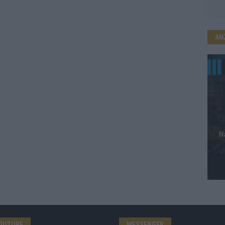
AN
OUTUBE
MESSENGER