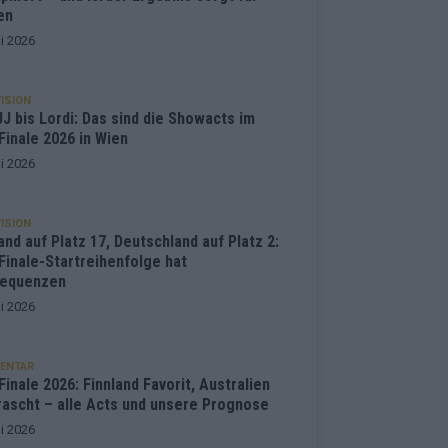
en
i 2026
ISION
J bis Lordi: Das sind die Showacts im
Finale 2026 in Wien
i 2026
ISION
and auf Platz 17, Deutschland auf Platz 2:
Finale-Startreihenfolge hat
equenzen
i 2026
ENTAR
inale 2026: Finnland Favorit, Australien
rascht – alle Acts und unsere Prognose
i 2026