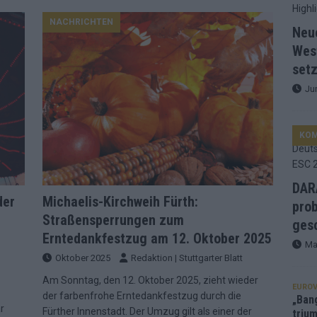
NACHRICHTEN
d Favorit, Australien überrascht – alle Acts und unsere Prognose
Neu
Wes
setz
ng, Jurys – die Geschichte der ESC-Wertung als Spiegel des
Ju
ualifikanten, vier Big-Four-Länder, ein Gastgeber – alle Acts im
KO
nknown“, Walzer zu kurz, Moderation zu provinziell – das Fazit zum
DARA
der
Michaelis-Kirchweih Fürth:
prob
Straßensperrungen zum
le 2: Dänemark vorne, Aserbaidschan chancenlos – Zypern
gesc
Erntedankfestzug am 12. Oktober 2025
Ma
Oktober 2025
Redaktion | Stuttgarter Blatt
 Café, neue Westernstadt: Der Europa-Park 2026 setzt auf viele
Am Sonntag, den 12. Oktober 2025, zieht wieder
EUROV
der farbenfrohe Erntedankfestzug durch die
„Ban
r
Fürther Innenstadt. Der Umzug gilt als einer der
trium
srael problematisch, Deutschland strukturell gescheitert – das