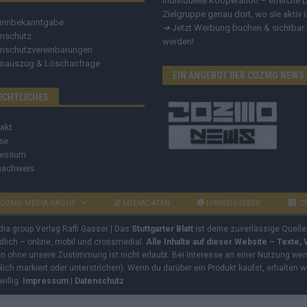
individuelle Kooperation – erreiche 
Zielgruppe genau dort, wo sie aktiv i
innbekanntgabe
➔
Jetzt Werbung buchen & sichtbar
nschutz
werden!
nschutzvereinbarungen
nauszug & Löschanfrage
EIN ANGEBOT DER COZMO NEWS
ECHTLICHES
akt
se
ressum
nachweis
OZMO MEDIA GROUP
MEDIADATEN
HINWEISGEBER
C
dia group Verlag Raffi Gasser | Das
Stuttgarter Blatt
ist deine zuverlässige Quelle
ndlich – online, mobil und crossmedial.
Alle Inhalte auf dieser Website – Texte,
ben ohne unsere Zustimmung ist nicht erlaubt. Bei Interesse an einer Nutzung wend
rblich markiert oder unterstrichen). Wenn du darüber ein Produkt kaufst, erhalten w
willig.
Impressum
|
Datenschutz