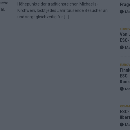
ische
Höhepunkte der traditionsreichen Michaelis-
Frag
ar.
Kirchweih, lockt jedes Jahr tausende Besucher an
Ma
und sorgt gleichzeitig für
[…]
EUROV
Von J
ESC-
Ma
EUROV
Finnl
ESC-
Kons
Ma
KOMM
ESC-F
über
Ma