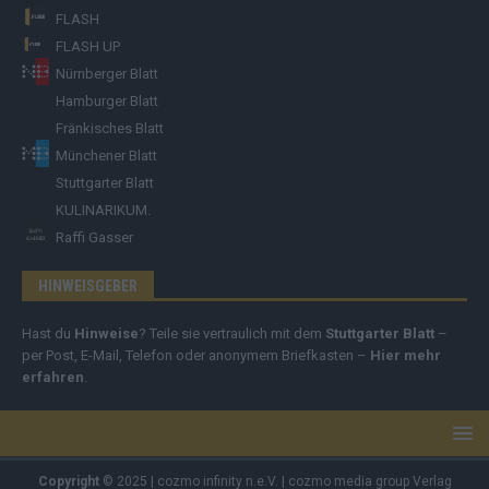
FLASH
FLASH UP
Nürnberger Blatt
Hamburger Blatt
Fränkisches Blatt
Münchener Blatt
Stuttgarter Blatt
KULINARIKUM.
Raffi Gasser
HINWEISGEBER
Hast du
Hinweise
? Teile sie vertraulich mit dem
Stuttgarter Blatt
–
per Post, E-Mail, Telefon oder anonymem Briefkasten –
Hier mehr
erfahren
.
Copyright
© 2025 | cozmo infinity n.e.V. | cozmo media group Verlag