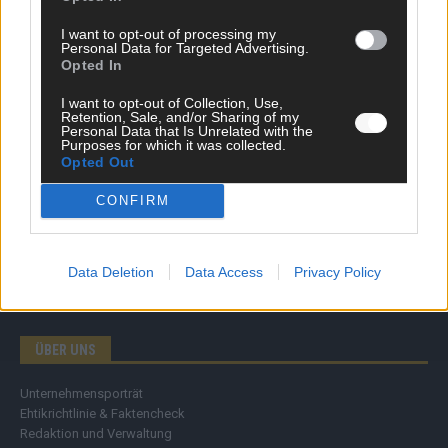
Wirtschaft
I want to opt-out of processing my
Ratgeber
Personal Data for Targeted Advertising.
Wissen
Opted In
Extra
Kommentar
I want to opt-out of Collection, Use,
Retention, Sale, and/or Sharing of my
Streams & Storys
Personal Data that Is Unrelated with the
Eurovision
Purposes for which it was collected.
Opted Out
FLASH – DAS VIDEOPORTAL
CONFIRM
Data Deletion
Data Access
Privacy Policy
ÜBER UNS
Unternehmensporträt
Ehtikrichtlinie & Faktencheck
Redaktion und Verwaltung