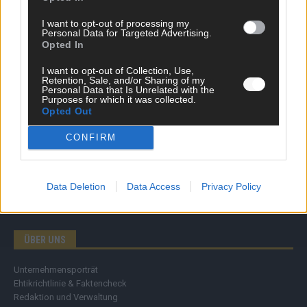
Wirtschaft
I want to opt-out of processing my
Ratgeber
Personal Data for Targeted Advertising.
Wissen
Opted In
Extra
Kommentar
I want to opt-out of Collection, Use,
Retention, Sale, and/or Sharing of my
Streams & Storys
Personal Data that Is Unrelated with the
Eurovision
Purposes for which it was collected.
Opted Out
FLASH – DAS VIDEOPORTAL
CONFIRM
Data Deletion
Data Access
Privacy Policy
ÜBER UNS
Unternehmensporträt
Ehtikrichtlinie & Faktencheck
Redaktion und Verwaltung