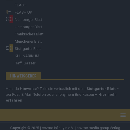
FLASH
FLASH UP
Nürnberger Blatt
Hamburger Blatt
Fränkisches Blatt
Münchener Blatt
Stuttgarter Blatt
KULINARIKUM.
Raffi Gasser
HINWEISGEBER
Hast du
Hinweise
? Teile sie vertraulich mit dem
Stuttgarter Blatt
–
per Post, E-Mail, Telefon oder anonymem Briefkasten –
Hier mehr
erfahren
.
Copyright
© 2025 | cozmo infinity n.e.V. | cozmo media group Verlag