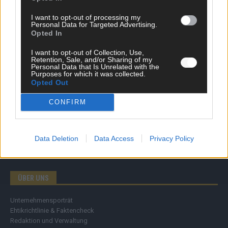
Wirtschaft
I want to opt-out of processing my
Ratgeber
Personal Data for Targeted Advertising.
Wissen
Opted In
Extra
Kommentar
I want to opt-out of Collection, Use,
Retention, Sale, and/or Sharing of my
Streams & Storys
Personal Data that Is Unrelated with the
Eurovision
Purposes for which it was collected.
Opted Out
FLASH – DAS VIDEOPORTAL
CONFIRM
Data Deletion
Data Access
Privacy Policy
ÜBER UNS
Unternehmensporträt
Ehtikrichtlinie & Faktencheck
Redaktion und Verwaltung