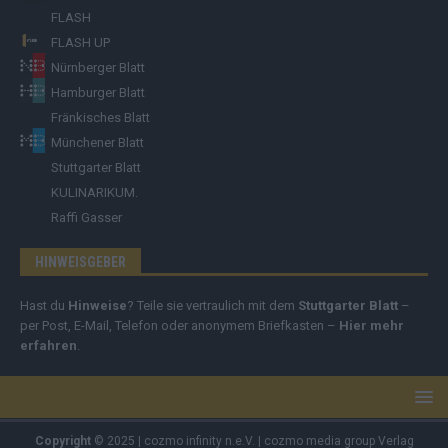
FLASH
FLASH UP
Nürnberger Blatt
Hamburger Blatt
Fränkisches Blatt
Münchener Blatt
Stuttgarter Blatt
KULINARIKUM.
Raffi Gasser
HINWEISGEBER
Hast du
Hinweise
? Teile sie vertraulich mit dem
Stuttgarter Blatt
–
per Post, E-Mail, Telefon oder anonymem Briefkasten –
Hier mehr
erfahren
.
Copyright
© 2025 | cozmo infinity n.e.V. | cozmo media group Verlag