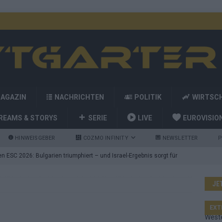
MAGAZIN
NACHRICHTEN
POLITIK
WIRTSC
REAMS & STORYS
SERIE
LIVE
EUROVISIO
HINWEISGEBER
COZMO INFINITY
NEWSLETTER
P
 ESC 2026: Bulgarien triumphiert – und Israel-Ergebnis sorgt für
JE
nd die Showacts im ESC-Finale 2026 in Wien
EUROVISION
utschland auf Platz 2: ESC-Finale-Startreihenfolge hat
EXT