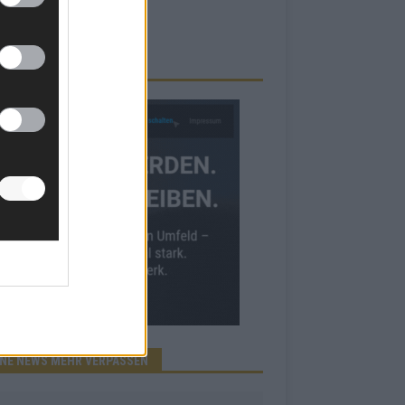
RBE BEI UNS!
INE NEWS MEHR VERPASSEN