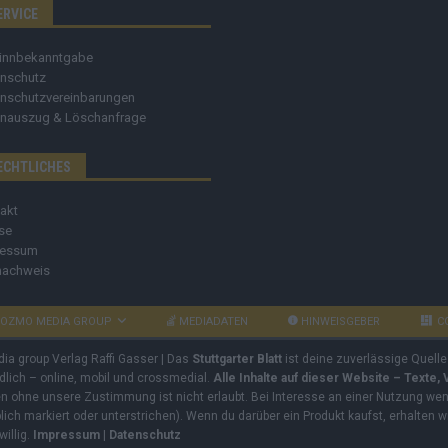
ERVICE
innbekanntgabe
nschutz
nschutzvereinbarungen
nauszug & Löschanfrage
ECHTLICHES
akt
se
ressum
nachweis
OZMO MEDIA GROUP
MEDIADATEN
HINWEISGEBER
C
dia group Verlag Raffi Gasser | Das
Stuttgarter Blatt
ist deine zuverlässige Quelle
ndlich – online, mobil und crossmedial.
Alle Inhalte auf dieser Website – Texte,
ben ohne unsere Zustimmung ist nicht erlaubt. Bei Interesse an einer Nutzung wend
rblich markiert oder unterstrichen). Wenn du darüber ein Produkt kaufst, erhalten w
willig.
Impressum
|
Datenschutz