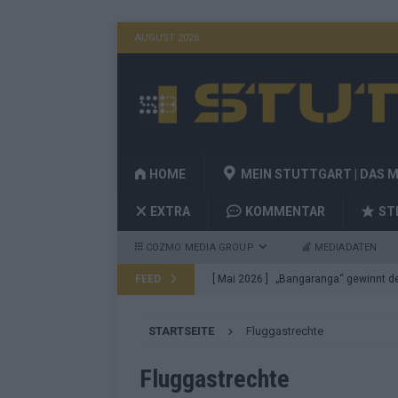
AUGUST 2026
HOME
MEIN STUTTGART | DAS 
EXTRA
KOMMENTAR
ST
COZMO MEDIA GROUP
MEDIADATEN
FEED
[ Mai 2026 ]
„Bangaranga“ gewinnt den
Fragen
EUROVISION
STARTSEITE
Fluggastrechte
[ Mai 2026 ]
Von JJ bis Lordi: Das si
[ Mai 2026 ]
Finnland auf Platz 17, De
Fluggastrechte