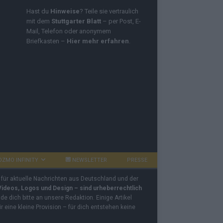
Hast du
Hinweise
? Teile sie vertraulich
mit dem
Stuttgarter Blatt
– per Post, E-
Mail, Telefon oder anonymem
Briefkasten –
Hier mehr erfahren
.
OZMO INFINITY
NEWSLETTER
PRESSE
 für aktuelle Nachrichten aus Deutschland und der
 Videos, Logos und Design – sind urheberrechtlich
e dich bitte an unsere Redaktion. Einige Artikel
ir eine kleine Provision – für dich entstehen keine