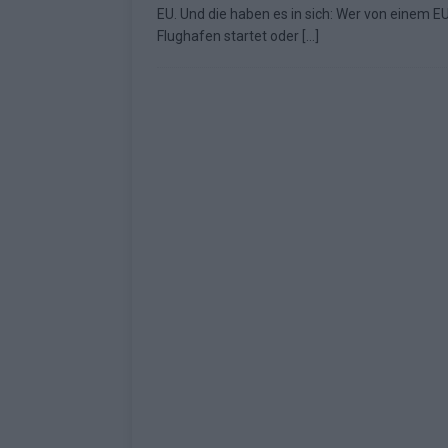
EU. Und die haben es in sich: Wer von einem E
Fazit zum ESC 2026
KOMMENTAR
Flughafen startet oder
[…]