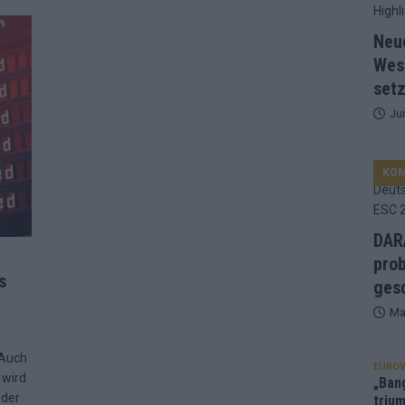
d Favorit, Australien überrascht – alle Acts und unsere Prognose
Neu
Wes
setz
ng, Jurys – die Geschichte der ESC-Wertung als Spiegel des
Ju
ualifikanten, vier Big-Four-Länder, ein Gastgeber – alle Acts im
KO
nknown“, Walzer zu kurz, Moderation zu provinziell – das Fazit zum
DARA
prob
s
le 2: Dänemark vorne, Aserbaidschan chancenlos – Zypern
gesc
Ma
 Café, neue Westernstadt: Der Europa-Park 2026 setzt auf viele
 Auch
EUROV
 wird
„Ban
 der
trium
srael problematisch, Deutschland strukturell gescheitert – das