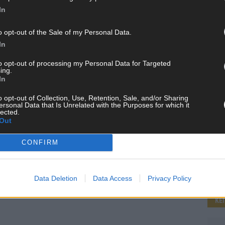
In
o opt-out of the Sale of my Personal Data.
WE
In
to opt-out of processing my Personal Data for Targeted
ing.
In
o opt-out of Collection, Use, Retention, Sale, and/or Sharing
ersonal Data that Is Unrelated with the Purposes for which it
lected.
Out
CONFIRM
Data Deletion
Data Access
Privacy Policy
KE