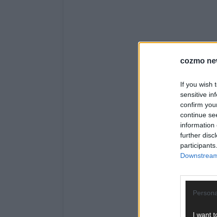
cozmo ne
If you wish 
sensitive in
confirm you
continue se
information 
further disc
participants
Downstream 
Persona
I want t