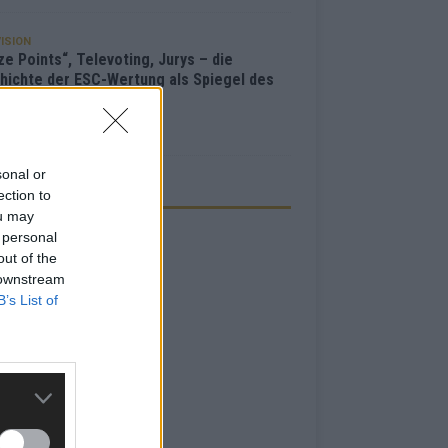
ISION
e Points“, Televoting, Jurys – die
hichte der ESC-Wertung als Spiegel des
bewerbs
i 2026
sonal or
ection to
ZEIGE
ou may
 personal
out of the
 downstream
B’s List of