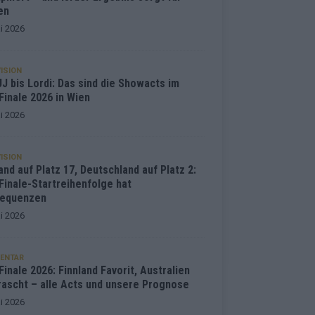
en
i 2026
ISION
J bis Lordi: Das sind die Showacts im
Finale 2026 in Wien
i 2026
ISION
and auf Platz 17, Deutschland auf Platz 2:
Finale-Startreihenfolge hat
equenzen
i 2026
ENTAR
inale 2026: Finnland Favorit, Australien
rascht – alle Acts und unsere Prognose
i 2026