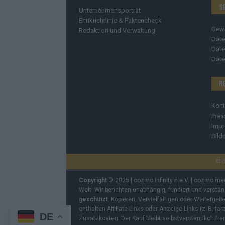
S
Unternehmensporträt
Ehtikrichtlinie & Faktencheck
Gew
Redaktion und Verwaltung
Date
Date
Date
R
Kont
Pres
Imp
Bild
C
Copyright
© 2025 | cozmo infinity n.e.V. | cozmo me
Welt. Wir berichten unabhängig, fundiert und verstä
geschützt
. Kopieren, Vervielfältigen oder Weiterge
enthalten Affiliate-Links oder Anzeige-Links (z. B. fa
DE
Zusatzkosten. Der Kauf bleibt selbstverständlich frei