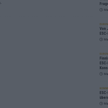
U-
Frag
Ma
EUROV
Von J
ESC-
Ma
EUROV
Finnl
ESC-
Kons
Ma
KOMM
ESC-F
über
Ma