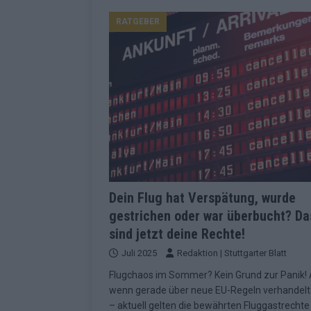
Konsequenzen
EUROVISION
RATGEBER
[ Mai 2026 ]
ESC-Finale 2026: Finnlan
KOMMENTAR
[ Mai 2026 ]
„Douze Points“, Televoti
Wettbewerbs
EUROVISION
[ Mai 2026 ]
ESC-Finale komplett: 20 Q
Überblick
EUROVISION
[ Mai 2026 ]
ESC 2026: JJ performt „U
zweiten Halbfinale
KOMMENTAR
Dein Flug hat Verspätung, wurde
gestrichen oder war überbucht? Da
[ Mai 2026 ]
Quoten vor ESC-Halbfina
sind jetzt deine Rechte!
überrascht negativ
EXTRA
Juli 2025
Redaktion | Stuttgarter Blatt
[ Juni 2026 ]
Neue Themenwelt, neues
Flugchaos im Sommer? Kein Grund zur Panik!
Highlights
EXTRA
wenn gerade über neue EU-Regeln verhandelt
– aktuell gelten die bewährten Fluggastrechte
[ Mai 2026 ]
DARA gewinnt verdient, I