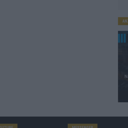
AN
OUTUBE
MESSENGER