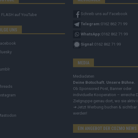
Schreib uns auf Facebook
FLASH
auf YouTube
Telegram:
0162 862 71 99
OLGE UNS
WhatsApp:
0162 862 71 99
Facebook
Signal:
0162 862 71 99
luesky
MEDIA
umblr
Mediadaten
Deine Botschaft. Unsere Bühne.
hreads
Ob Sponsored Post, Banner oder
individuelle Kooperation – erreiche 
nstagram
Zielgruppe genau dort, wo sie aktiv i
➔
Jetzt Werbung buchen & sichtbar
werden!
Mastodon
EIN ANGEBOT DER COZMO NEWS