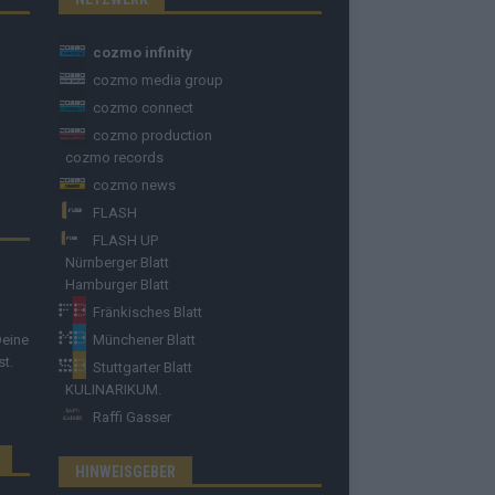
cozmo infinity
cozmo media group
cozmo connect
cozmo production
cozmo records
cozmo news
FLASH
FLASH UP
Nürnberger Blatt
Hamburger Blatt
Fränkisches Blatt
Deine
Münchener Blatt
st.
Stuttgarter Blatt
KULINARIKUM.
Raffi Gasser
HINWEISGEBER