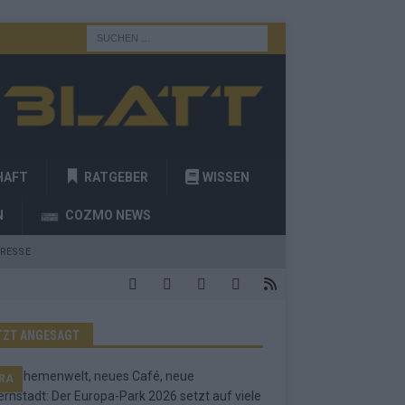
HAFT
RATGEBER
WISSEN
N
COZMO NEWS
RESSE
TZT ANGESAGT
RA