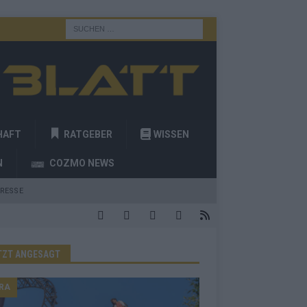
HAFT
RATGEBER
WISSEN
N
COZMO NEWS
RESSE
TZT ANGESAGT
RA