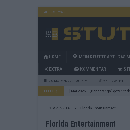
AUGUST 2026
HOME
MEIN STUTTGART | DAS 
EXTRA
KOMMENTAR
ST
COZMO MEDIA GROUP
MEDIADATEN
FEED
[ Mai 2026 ]
„Bangaranga“ gewinnt den
Fragen
EUROVISION
STARTSEITE
Florida Entertainment
[ Mai 2026 ]
Von JJ bis Lordi: Das si
[ Mai 2026 ]
Finnland auf Platz 17, De
Florida Entertainment