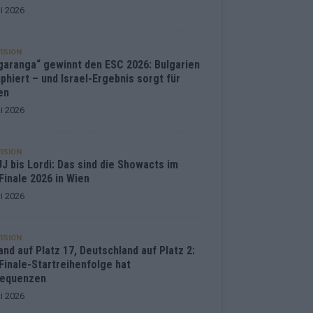
i 2026
ISION
garanga“ gewinnt den ESC 2026: Bulgarien
phiert – und Israel-Ergebnis sorgt für
en
i 2026
ISION
J bis Lordi: Das sind die Showacts im
Finale 2026 in Wien
i 2026
ISION
and auf Platz 17, Deutschland auf Platz 2:
Finale-Startreihenfolge hat
equenzen
i 2026