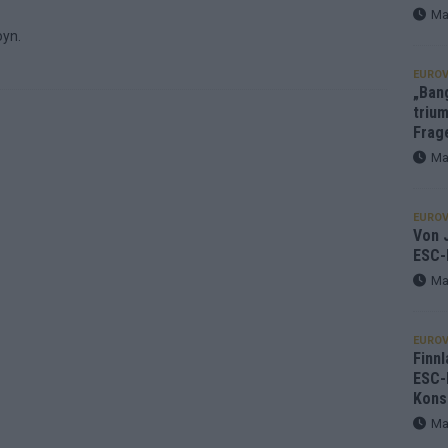
Ma
oyn.
EUROV
„Ban
trium
Frag
Ma
EUROV
Von J
ESC-
Ma
EUROV
Finnl
ESC-
Kons
Ma