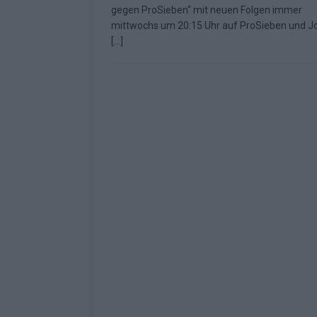
gegen ProSieben“ mit neuen Folgen immer
Fazit zum ESC 2026
KOMMENTAR
mittwochs um 20:15 Uhr auf ProSieben und J
[…]