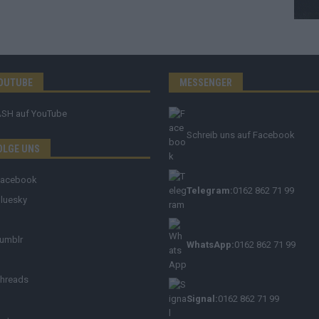
OUTUBE
MESSENGER
ASH
auf YouTube
Schreib uns auf Facebook
OLGE UNS
Facebook
Telegram:
0162 862 71 99
luesky
umblr
WhatsApp:
0162 862 71 99
hreads
Signal:
0162 862 71 99