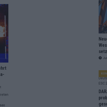
d Favorit, Australien überrascht – alle Acts und unsere Prognose
ng, Jurys – die Geschichte der ESC-Wertung als Spiegel des
Neu
ualifikanten, vier Big-Four-Länder, ein Gastgeber – alle Acts im
Wes
setz
nknown“, Walzer zu kurz, Moderation zu provinziell – das Fazit zum
Ju
ehrt
ra-
le 2: Dänemark vorne, Aserbaidschan chancenlos – Zypern
KO
t
 Café, neue Westernstadt: Der Europa-Park 2026 setzt auf viele
DARA
treten
prob
gesc
laas
srael problematisch, Deutschland strukturell gescheitert – das