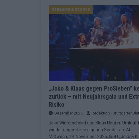
Konsequenzen
EUROVISION
STREAMS & STORYS
[ Mai 2026 ]
ESC-Finale 2026: Finnlan
KOMMENTAR
[ Mai 2026 ]
„Douze Points“, Televoti
Wettbewerbs
EUROVISION
[ Mai 2026 ]
ESC-Finale komplett: 20 Q
Überblick
EUROVISION
[ Mai 2026 ]
ESC 2026: JJ performt „U
zweiten Halbfinale
KOMMENTAR
„Joko & Klaas gegen ProSieben“ k
zurück – mit Neujahrsgala und Ext
[ Mai 2026 ]
Quoten vor ESC-Halbfina
Risiko
überrascht negativ
EXTRA
Dezember 2025
Redaktion | Stuttgarter Blat
[ Juni 2026 ]
Neue Themenwelt, neues
Joko Winterscheidt und Klaas Heufer-Umlauf 
Highlights
EXTRA
wieder gegen ihren eigenen Sender an: Ab
Mittwoch, 19. November 2025, läuft „Joko & K
[ Mai 2026 ]
DARA gewinnt verdient, I