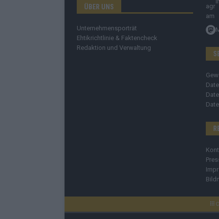
I
ÜBER UNS
Unternehmensporträt
Ehtikrichtlinie & Faktencheck
Redaktion und Verwaltung
S
Gew
Date
Date
Date
R
Kont
Pres
Imp
Bild
C