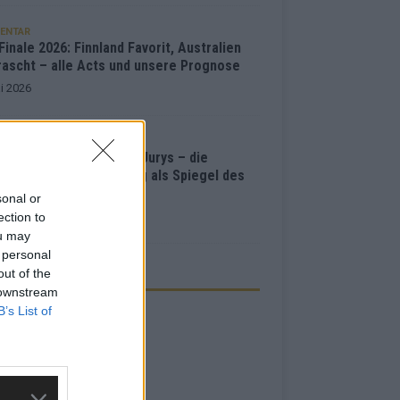
ENTAR
inale 2026: Finnland Favorit, Australien
rascht – alle Acts und unsere Prognose
i 2026
ISION
e Points“, Televoting, Jurys – die
hichte der ESC-Wertung als Spiegel des
bewerbs
sonal or
i 2026
ection to
ou may
 personal
out of the
ZEIGE
 downstream
B’s List of