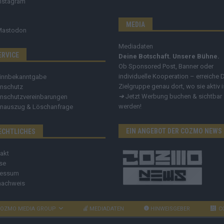
nstagram
MEDIA
Mastodon
Mediadaten
ERVICE
Deine Botschaft. Unsere Bühne.
Ob Sponsored Post, Banner oder
individuelle Kooperation – erreiche 
innbekanntgabe
Zielgruppe genau dort, wo sie aktiv i
nschutz
➔
Jetzt Werbung buchen & sichtbar
nschutzvereinbarungen
werden!
nauszug & Löschanfrage
EIN ANGEBOT DER COZMO NEWS
ECHTLICHES
akt
se
ressum
nachweis
OZMO MEDIA GROUP
MEDIADATEN
HINWEISGEBER
C