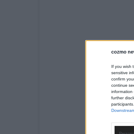
cozmo ne
If you wish 
sensitive in
confirm you
continue se
information 
further disc
participants
Downstream 
Persona