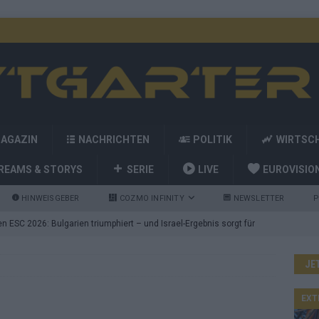
MAGAZIN
NACHRICHTEN
POLITIK
WIRTSC
REAMS & STORYS
SERIE
LIVE
EUROVISIO
HINWEISGEBER
COZMO INFINITY
NEWSLETTER
P
 ESC 2026: Bulgarien triumphiert – und Israel-Ergebnis sorgt für
JE
nd die Showacts im ESC-Finale 2026 in Wien
EUROVISION
utschland auf Platz 2: ESC-Finale-Startreihenfolge hat
EXT