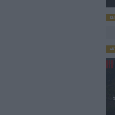
KE
AN