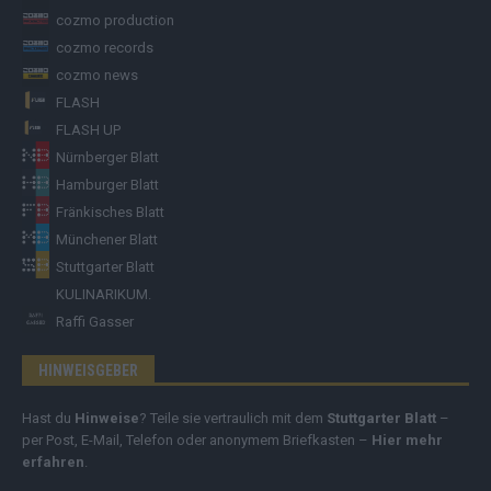
cozmo production
cozmo records
cozmo news
FLASH
FLASH UP
Nürnberger Blatt
Hamburger Blatt
Fränkisches Blatt
Münchener Blatt
Stuttgarter Blatt
KULINARIKUM.
Raffi Gasser
HINWEISGEBER
Hast du
Hinweise
? Teile sie vertraulich mit dem
Stuttgarter Blatt
–
per Post, E-Mail, Telefon oder anonymem Briefkasten –
Hier mehr
erfahren
.