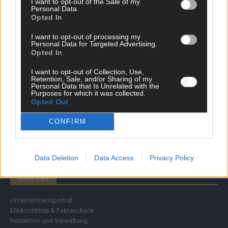
I want to opt-out of the Sale of my
Personal Data.
Wirtschaft
Opted In
Ratgeber
Wissen
I want to opt-out of processing my
Extra
Personal Data for Targeted Advertising.
Kommentar
Opted In
Streams & Storys
Eurovision
I want to opt-out of Collection, Use,
Retention, Sale, and/or Sharing of my
Personal Data that Is Unrelated with the
FLASH – DAS VIDEOPORTAL
Purposes for which it was collected.
Opted Out
CONFIRM
Data Deletion
Data Access
Privacy Policy
ÜBER UNS
Unternehmensporträt
Ehtikrichtlinie & Faktencheck
Redaktion und Verwaltung