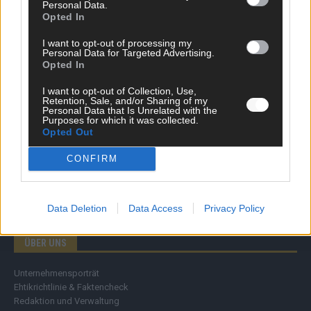
Personal Data.
Wirtschaft
Opted In
Ratgeber
Wissen
I want to opt-out of processing my
Personal Data for Targeted Advertising.
Extra
Opted In
Kommentar
Streams & Storys
I want to opt-out of Collection, Use,
Eurovision
Retention, Sale, and/or Sharing of my
Personal Data that Is Unrelated with the
Purposes for which it was collected.
FLASH – DAS VIDEOPORTAL
Opted Out
CONFIRM
Data Deletion
Data Access
Privacy Policy
ÜBER UNS
Unternehmensporträt
Ehtikrichtlinie & Faktencheck
Redaktion und Verwaltung