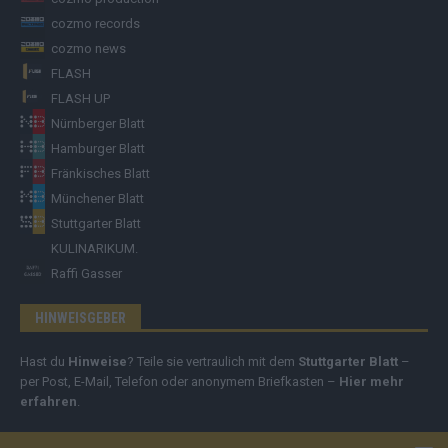
cozmo records
cozmo news
FLASH
FLASH UP
Nürnberger Blatt
Hamburger Blatt
Fränkisches Blatt
Münchener Blatt
Stuttgarter Blatt
KULINARIKUM.
Raffi Gasser
HINWEISGEBER
Hast du
Hinweise
? Teile sie vertraulich mit dem
Stuttgarter Blatt
–
per Post, E-Mail, Telefon oder anonymem Briefkasten –
Hier mehr
erfahren
.