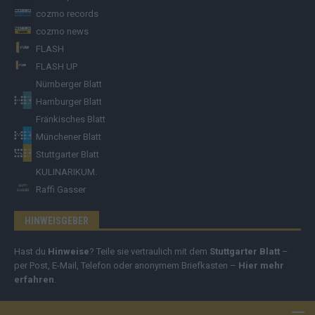
cozmo records
cozmo news
FLASH
FLASH UP
Nürnberger Blatt
Hamburger Blatt
Fränkisches Blatt
Münchener Blatt
Stuttgarter Blatt
KULINARIKUM.
Raffi Gasser
HINWEISGEBER
Hast du
Hinweise
? Teile sie vertraulich mit dem
Stuttgarter Blatt
–
per Post, E-Mail, Telefon oder anonymem Briefkasten –
Hier mehr
erfahren
.