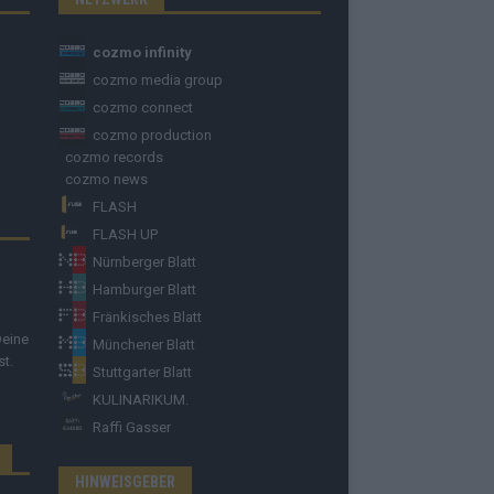
cozmo infinity
cozmo media group
cozmo connect
cozmo production
cozmo records
cozmo news
FLASH
FLASH UP
Nürnberger Blatt
Hamburger Blatt
Fränkisches Blatt
Deine
Münchener Blatt
st.
Stuttgarter Blatt
KULINARIKUM.
Raffi Gasser
HINWEISGEBER