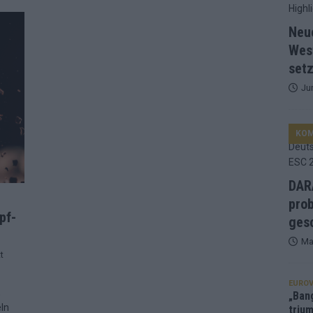
d Favorit, Australien überrascht – alle Acts und unsere Prognose
Neu
Wes
setz
ng, Jurys – die Geschichte der ESC-Wertung als Spiegel des
Ju
ualifikanten, vier Big-Four-Länder, ein Gastgeber – alle Acts im
KO
nknown“, Walzer zu kurz, Moderation zu provinziell – das Fazit zum
DARA
prob
pf-
le 2: Dänemark vorne, Aserbaidschan chancenlos – Zypern
gesc
Ma
t
 Café, neue Westernstadt: Der Europa-Park 2026 setzt auf viele
EUROV
,
„Ban
eln
trium
srael problematisch, Deutschland strukturell gescheitert – das