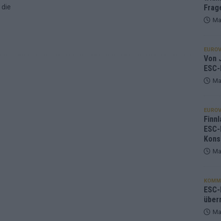
 die
Frag
Ma
EUROV
Von J
ESC-
Ma
EUROV
Finnl
ESC-
Kons
Ma
KOMM
ESC-F
über
Ma