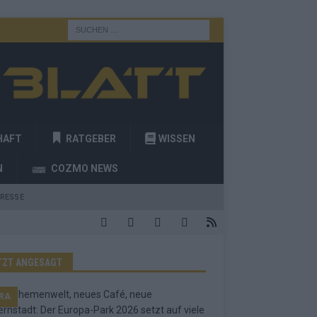
HAFT
RATGEBER
WISSEN
N
COZMO NEWS
RESSE
TZT ANGESAGT
RA