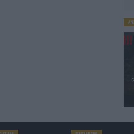
AN
OUTUBE
MESSENGER