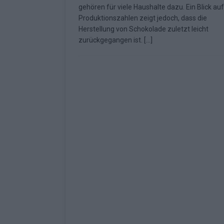
gehören für viele Haushalte dazu. Ein Blick auf
Fazit zum ESC 2026
KOMMENTAR
Produktionszahlen zeigt jedoch, dass die
Herstellung von Schokolade zuletzt leicht
zurückgegangen ist.
[…]