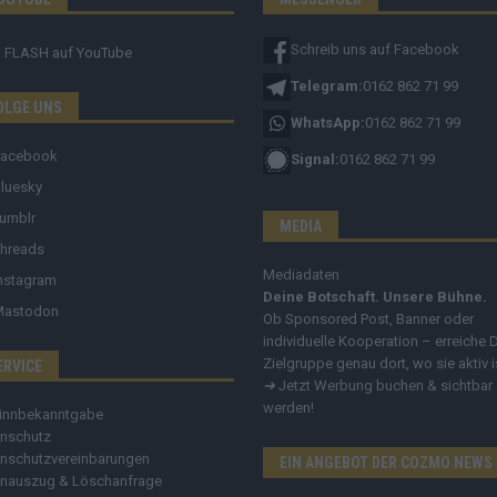
Schreib uns auf Facebook
FLASH
auf YouTube
Telegram:
0162 862 71 99
OLGE UNS
WhatsApp:
0162 862 71 99
Facebook
Signal:
0162 862 71 99
luesky
umblr
MEDIA
hreads
Mediadaten
nstagram
Deine Botschaft. Unsere Bühne.
Mastodon
Ob Sponsored Post, Banner oder
individuelle Kooperation – erreiche 
Zielgruppe genau dort, wo sie aktiv i
ERVICE
➔
Jetzt Werbung buchen & sichtbar
werden!
innbekanntgabe
nschutz
nschutzvereinbarungen
EIN ANGEBOT DER COZMO NEWS
nauszug & Löschanfrage