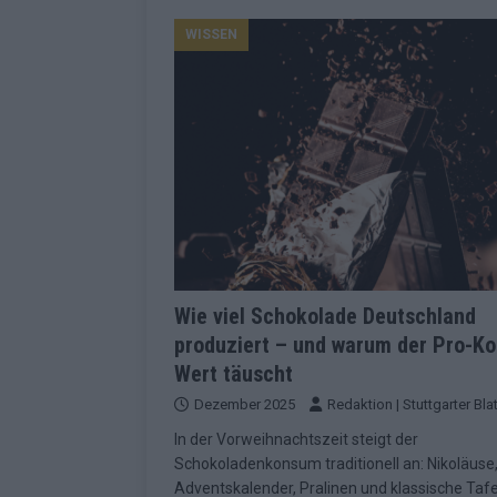
Konsequenzen
EUROVISION
WISSEN
[ Mai 2026 ]
ESC-Finale 2026: Finnlan
KOMMENTAR
[ Mai 2026 ]
„Douze Points“, Televoti
Wettbewerbs
EUROVISION
[ Mai 2026 ]
ESC-Finale komplett: 20 Q
Überblick
EUROVISION
[ Mai 2026 ]
ESC 2026: JJ performt „U
zweiten Halbfinale
KOMMENTAR
Wie viel Schokolade Deutschland
produziert – und warum der Pro-Ko
[ Mai 2026 ]
Quoten vor ESC-Halbfina
Wert täuscht
überrascht negativ
EXTRA
Dezember 2025
Redaktion | Stuttgarter Blat
[ Juni 2026 ]
Neue Themenwelt, neues
In der Vorweihnachtszeit steigt der
Highlights
EXTRA
Schokoladenkonsum traditionell an: Nikoläuse
Adventskalender, Pralinen und klassische Taf
[ Mai 2026 ]
DARA gewinnt verdient, I