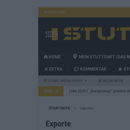
AUGUST 2026
HOME
MEIN STUTTGART | DAS 
EXTRA
KOMMENTAR
ST
COZMO MEDIA GROUP
MEDIADATEN
FEED
[ Mai 2026 ]
„Bangaranga“ gewinnt den
Fragen
EUROVISION
STARTSEITE
Exporte
[ Mai 2026 ]
Von JJ bis Lordi: Das si
[ Mai 2026 ]
Finnland auf Platz 17, De
Exporte