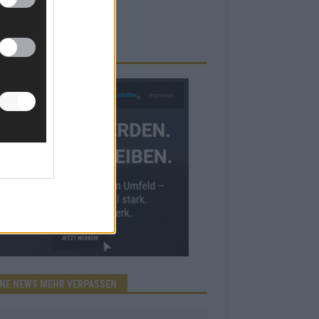
RBE BEI UNS!
INE NEWS MEHR VERPASSEN