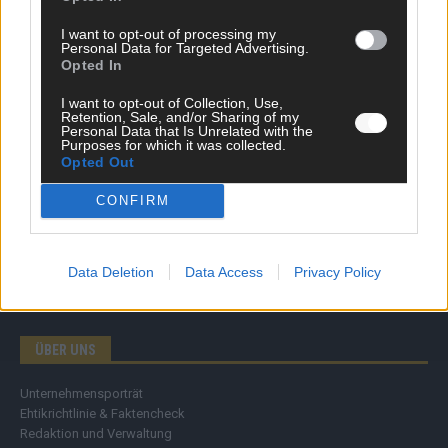
Wirtschaft
I want to opt-out of processing my
Ratgeber
Personal Data for Targeted Advertising.
Wissen
Opted In
Extra
Kommentar
I want to opt-out of Collection, Use,
Retention, Sale, and/or Sharing of my
Streams & Storys
Personal Data that Is Unrelated with the
Eurovision
Purposes for which it was collected.
Opted Out
FLASH – DAS VIDEOPORTAL
CONFIRM
Data Deletion
Data Access
Privacy Policy
ÜBER UNS
Unternehmensporträt
Ehtikrichtlinie & Faktencheck
Redaktion und Verwaltung