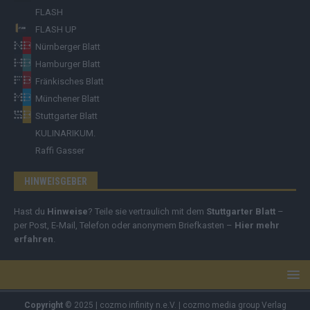
FLASH
FLASH UP
Nürnberger Blatt
Hamburger Blatt
Fränkisches Blatt
Münchener Blatt
Stuttgarter Blatt
KULINARIKUM.
Raffi Gasser
HINWEISGEBER
Hast du
Hinweise
? Teile sie vertraulich mit dem
Stuttgarter Blatt
–
per Post, E-Mail, Telefon oder anonymem Briefkasten –
Hier mehr
erfahren
.
Copyright
© 2025 | cozmo infinity n.e.V. | cozmo media group Verlag