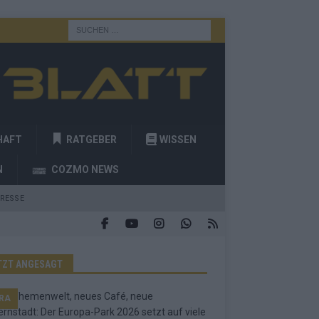
HAFT
RATGEBER
WISSEN
N
COZMO NEWS
RESSE
TZT ANGESAGT
RA