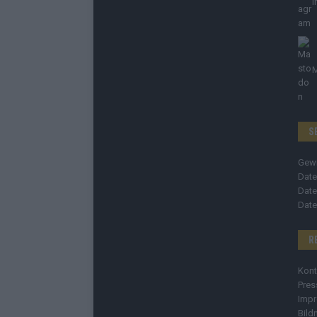
I
S
Gew
Date
Date
Date
R
Kont
Pres
Imp
Bild