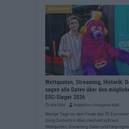
[ Mai 2026 ]
ESC-Finale 2026: Finnlan
EUROVISION
KOMMENTAR
[ Mai 2026 ]
„Douze Points“, Televoti
Wettbewerbs
EUROVISION
[ Mai 2026 ]
ESC-Finale komplett: 20 Q
Überblick
EUROVISION
[ Mai 2026 ]
ESC 2026: JJ performt „U
zweiten Halbfinale
KOMMENTAR
Wettquoten, Streaming, Historik: D
[ Mai 2026 ]
Quoten vor ESC-Halbfina
sagen alle Daten über den möglich
überrascht negativ
EXTRA
ESC-Sieger 2026
[ Juni 2026 ]
Neue Themenwelt, neues
Mai 2026
Redaktion | Stuttgarter Blatt
Highlights
EXTRA
Wenige Tage vor dem Finale des 70. Eurovisio
[ Mai 2026 ]
DARA gewinnt verdient, I
Song Contests in Wien zeichnet sich laut
Wettquoten, Streaming-Daten und Fanprogno