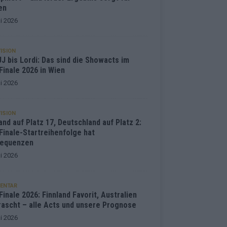
en
i 2026
ISION
J bis Lordi: Das sind die Showacts im
Finale 2026 in Wien
i 2026
ISION
and auf Platz 17, Deutschland auf Platz 2:
Finale-Startreihenfolge hat
equenzen
i 2026
ENTAR
inale 2026: Finnland Favorit, Australien
rascht – alle Acts und unsere Prognose
i 2026