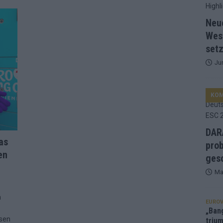
d Favorit, Australien überrascht – alle Acts und unsere Prognose
Neu
Wes
ng, Jurys – die Geschichte der ESC-Wertung als Spiegel des
setz
Ju
ualifikanten, vier Big-Four-Länder, ein Gastgeber – alle Acts im
KO
nknown“, Walzer zu kurz, Moderation zu provinziell – das Fazit zum
DARA
as
le 2: Dänemark vorne, Aserbaidschan chancenlos – Zypern
prob
en
gesc
Ma
 Café, neue Westernstadt: Der Europa-Park 2026 setzt auf viele
n
EUROV
srael problematisch, Deutschland strukturell gescheitert – das
„Ban
sen
trium