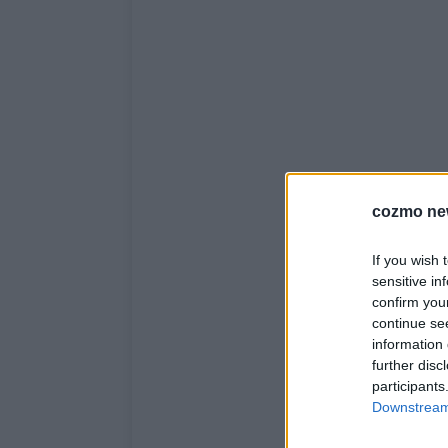
cozmo ne
If you wish 
sensitive in
confirm you
continue se
information 
further disc
participants
Downstream 