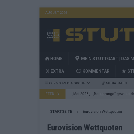
AUGUST 2026
HOME
MEIN STUTTGART | DAS 
EXTRA
KOMMENTAR
ST
COZMO MEDIA GROUP
MEDIADATEN
FEED
[ Mai 2026 ]
„Bangaranga“ gewinnt den
Fragen
EUROVISION
[ Mai 2026 ]
Von JJ bis Lordi: Das si
STARTSEITE
Eurovision Wettquoten
[ Mai 2026 ]
Finnland auf Platz 17, De
Eurovision Wettquoten
Konsequenzen
EUROVISION