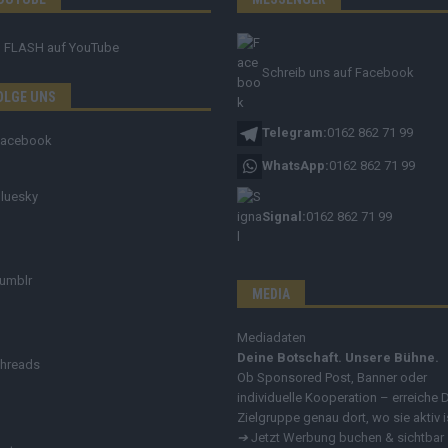
FLASH
auf YouTube
Schreib uns auf Facebook
OLGE UNS
Telegram:
0162 862 71 99
Facebook
WhatsApp:
0162 862 71 99
luesky
Signal:
0162 862 71 99
umblr
MEDIA
Mediadaten
Deine Botschaft. Unsere Bühne.
hreads
Ob Sponsored Post, Banner oder
individuelle Kooperation – erreiche 
Zielgruppe genau dort, wo sie aktiv i
➔
Jetzt Werbung buchen & sichtbar