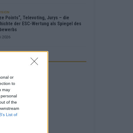
ISION
e Points“, Televoting, Jurys – die
hichte der ESC-Wertung als Spiegel des
bewerbs
i 2026
ZEIGE
sonal or
ection to
ou may
 personal
out of the
 downstream
B’s List of