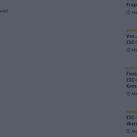
Frag
weit
Ma
EUROV
Von J
ESC-
Ma
EUROV
Finnl
ESC-
Kons
Ma
KOMM
ESC-F
über
Ma