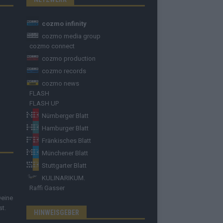
cozmo infinity
cozmo media group
cozmo connect
cozmo production
cozmo records
cozmo news
FLASH
FLASH UP
Nürnberger Blatt
Hamburger Blatt
Fränkisches Blatt
Münchener Blatt
Stuttgarter Blatt
KULINARIKUM.
Raffi Gasser
Deine
st.
HINWEISGEBER