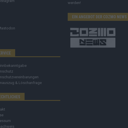
nstagram
werden!
EIN ANGEBOT DER COZMO NEWS
Mastodon
ERVICE
innbekanntgabe
nschutz
nschutzvereinbarungen
nauszug & Löschanfrage
ECHTLICHES
akt
se
ressum
nachweis