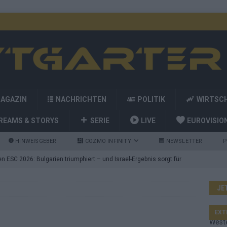
MAGAZIN
NACHRICHTEN
POLITIK
WIRTSC
REAMS & STORYS
SERIE
LIVE
EUROVISIO
HINWEISGEBER
COZMO INFINITY
NEWSLETTER
P
 ESC 2026: Bulgarien triumphiert – und Israel-Ergebnis sorgt für
nd die Showacts im ESC-Finale 2026 in Wien
EUROVISION
JE
utschland auf Platz 2: ESC-Finale-Startreihenfolge hat
EXT