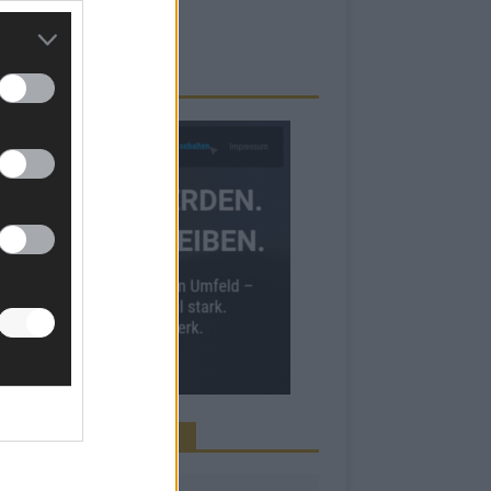
RBE BEI UNS!
INE NEWS MEHR VERPASSEN