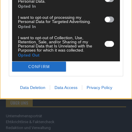
Personal Data.
Wirtschaft
Opted In
Ratgeber
Wissen
I want to opt-out of processing my
Personal Data for Targeted Advertising.
Extra
Opted In
Kommentar
Streams & Storys
I want to opt-out of Collection, Use,
Eurovision
Retention, Sale, and/or Sharing of my
Personal Data that Is Unrelated with the
Purposes for which it was collected.
FLASH – DAS VIDEOPORTAL
Opted Out
CONFIRM
Data Deletion
Data Access
Privacy Policy
ÜBER UNS
Unternehmensporträt
Ehtikrichtlinie & Faktencheck
Redaktion und Verwaltung