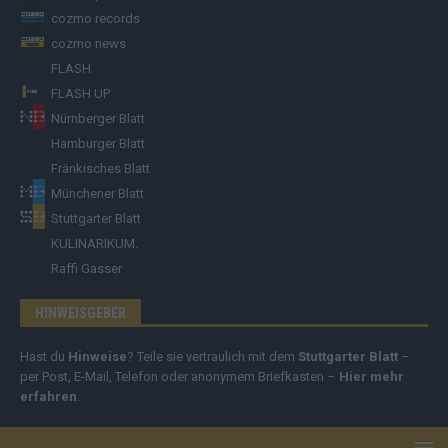
cozmo records
cozmo news
FLASH
FLASH UP
Nürnberger Blatt
Hamburger Blatt
Fränkisches Blatt
Münchener Blatt
Stuttgarter Blatt
KULINARIKUM.
Raffi Gasser
HINWEISGEBER
Hast du
Hinweise
? Teile sie vertraulich mit dem
Stuttgarter Blatt
–
per Post, E-Mail, Telefon oder anonymem Briefkasten –
Hier mehr
erfahren
.