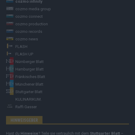
cozmo infinity
cozmo media group
cozmo connect
cozmo production
cozmo records
cozmo news
FLASH
FLASH UP
Nürnberger Blatt
Hamburger Blatt
Fränkisches Blatt
Münchener Blatt
Stuttgarter Blatt
KULINARIKUM.
Raffi Gasser
HINWEISGEBER
Hast du
Hinweise
? Teile sie vertraulich mit dem
Stuttgarter Blatt
–