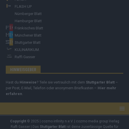
FLASH UP
Nürnberger Blatt
Hamburger Blatt
Fränkisches Blatt
Münchener Blatt
Stuttgarter Blatt
KULINARIKUM.
Raffi Gasser
HINWEISGEBER
Hast du
Hinweise
? Teile sie vertraulich mit dem
Stuttgarter Blatt
–
per Post, E-Mail, Telefon oder anonymem Briefkasten –
Hier mehr
erfahren
.
Copyright
© 2025 | cozmo infinity n.e.V. | cozmo media group Verlag
Raffi Gasser | Das
Stuttgarter Blatt
ist deine zuverlässige Quelle für