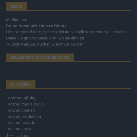
MEDIA
Mediadaten
Deine Botschaft. Unsere Bühne.
Ob Sponsored Post, Banner oder individuelle Kooperation – erreiche
Deine Zielgruppe genau dort, wo sie aktiv ist.
➔
Jetzt Werbung buchen & sichtbar werden!
EIN ANGEBOT DER COZMO NEWS
NETZWERK
cozmo infinity
cozmo media group
cozmo connect
cozmo production
cozmo records
cozmo news
FLASH