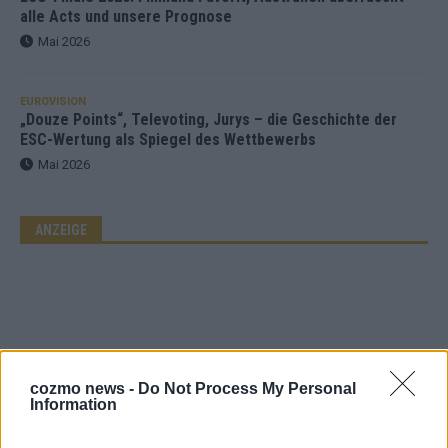
alle Acts und unsere Prognose
Mai 2026
EUROVISION
„Douze Points“, Televoting, Jurys – die Geschichte der
ESC-Wertung als Spiegel des Wettbewerbs
Mai 2026
ANZEIGE
cozmo news -
Do Not Process My Personal
Information