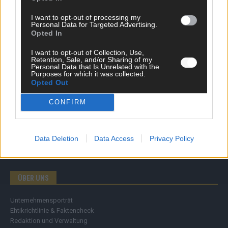
Wirtschaft
I want to opt-out of processing my
Ratgeber
Personal Data for Targeted Advertising.
Wissen
Opted In
Extra
Kommentar
I want to opt-out of Collection, Use,
Retention, Sale, and/or Sharing of my
Streams & Storys
Personal Data that Is Unrelated with the
Eurovision
Purposes for which it was collected.
Opted Out
FLASH – DAS VIDEOPORTAL
CONFIRM
Data Deletion
Data Access
Privacy Policy
ÜBER UNS
Unternehmensporträt
Ehtikrichtlinie & Faktencheck
Redaktion und Verwaltung