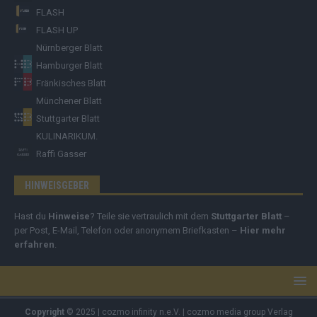
FLASH
FLASH UP
Nürnberger Blatt
Hamburger Blatt
Fränkisches Blatt
Münchener Blatt
Stuttgarter Blatt
KULINARIKUM.
Raffi Gasser
HINWEISGEBER
Hast du
Hinweise
? Teile sie vertraulich mit dem
Stuttgarter Blatt
–
per Post, E-Mail, Telefon oder anonymem Briefkasten –
Hier mehr
erfahren
.
Copyright
© 2025 | cozmo infinity n.e.V. | cozmo media group Verlag