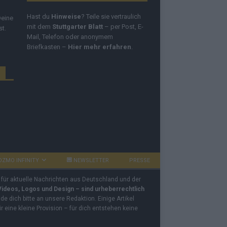
Hast du
Hinweise
? Teile sie vertraulich
Deine
mit dem
Stuttgarter Blatt
– per Post, E-
st.
Mail, Telefon oder anonymem
Briefkasten –
Hier mehr erfahren
.
OZMO INFINITY
NEWSLETTER
PRESSE
 für aktuelle Nachrichten aus Deutschland und der
 Videos, Logos und Design – sind urheberrechtlich
e dich bitte an unsere Redaktion. Einige Artikel
ir eine kleine Provision – für dich entstehen keine