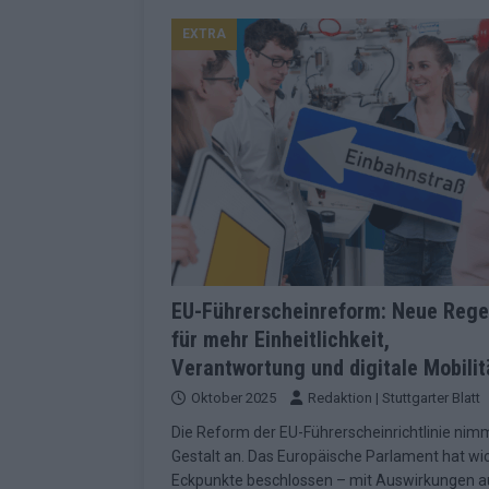
Konsequenzen
EUROVISION
EXTRA
[ Mai 2026 ]
ESC-Finale 2026: Finnlan
KOMMENTAR
[ Mai 2026 ]
„Douze Points“, Televoti
Wettbewerbs
EUROVISION
[ Mai 2026 ]
ESC-Finale komplett: 20 Q
Überblick
EUROVISION
[ Mai 2026 ]
ESC 2026: JJ performt „U
zweiten Halbfinale
KOMMENTAR
EU-Führerscheinreform: Neue Rege
für mehr Einheitlichkeit,
[ Mai 2026 ]
Quoten vor ESC-Halbfina
Verantwortung und digitale Mobilit
überrascht negativ
EXTRA
Oktober 2025
Redaktion | Stuttgarter Blatt
[ Juni 2026 ]
Neue Themenwelt, neues
Die Reform der EU-Führerscheinrichtlinie nim
Highlights
EXTRA
Gestalt an. Das Europäische Parlament hat wi
Eckpunkte beschlossen – mit Auswirkungen a
[ Mai 2026 ]
DARA gewinnt verdient, I