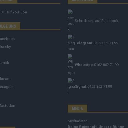
ASH
auf YouTube
Schreib uns auf Facebook
OLGE UNS
Facebook
Telegram:
0162 862 71 99
luesky
umblr
WhatsApp:
0162 862 71 99
hreads
Signal:
0162 862 71 99
nstagram
Mastodon
MEDIA
Mediadaten
Deine Botschaft. Unsere Bühne.