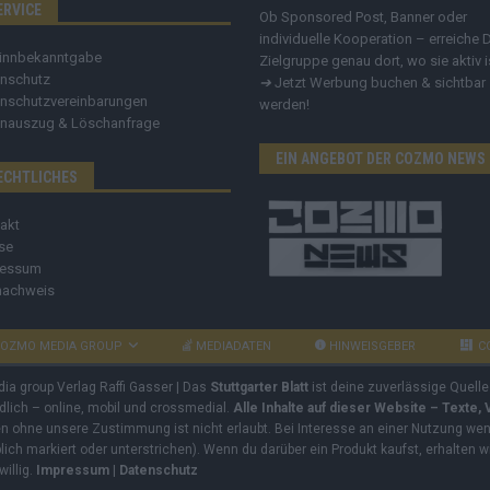
ERVICE
Ob Sponsored Post, Banner oder
individuelle Kooperation – erreiche 
innbekanntgabe
Zielgruppe genau dort, wo sie aktiv i
nschutz
➔
Jetzt Werbung buchen & sichtbar
nschutzvereinbarungen
werden!
nauszug & Löschanfrage
EIN ANGEBOT DER COZMO NEWS
ECHTLICHES
akt
se
ressum
nachweis
OZMO MEDIA GROUP
MEDIADATEN
HINWEISGEBER
C
dia group Verlag Raffi Gasser | Das
Stuttgarter Blatt
ist deine zuverlässige Quelle
ndlich – online, mobil und crossmedial.
Alle Inhalte auf dieser Website – Texte,
ben ohne unsere Zustimmung ist nicht erlaubt. Bei Interesse an einer Nutzung wend
rblich markiert oder unterstrichen). Wenn du darüber ein Produkt kaufst, erhalten w
willig.
Impressum
|
Datenschutz