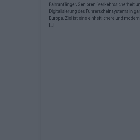
Fahranfänger, Senioren, Verkehrssicherheit un
Fazit zum ESC 2026
KOMMENTAR
Digitalisierung des Führerscheinsystems in ga
Europa. Ziel ist eine einheitlichere und moder
[…]