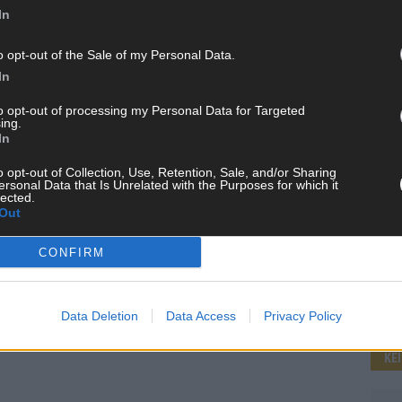
In
o opt-out of the Sale of my Personal Data.
WE
In
to opt-out of processing my Personal Data for Targeted
ing.
In
o opt-out of Collection, Use, Retention, Sale, and/or Sharing
ersonal Data that Is Unrelated with the Purposes for which it
lected.
Out
CONFIRM
Data Deletion
Data Access
Privacy Policy
KE