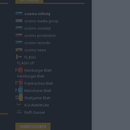
cozmo infinity
cozmo media group
cozmo connect
cozmo production
cozmo records
cozmo news
FLASH
FLASH UP
Nürnberger Blatt
Hamburger Blatt
Fränkisches Blatt
Münchener Blatt
Stuttgarter Blatt
KULINARIKUM.
Raffi Gasser
HINWEISGEBER