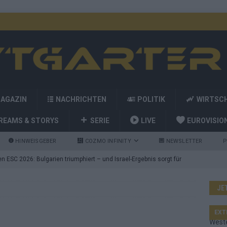
MAGAZIN
NACHRICHTEN
POLITIK
WIRTSC
REAMS & STORYS
SERIE
LIVE
EUROVISIO
HINWEISGEBER
COZMO INFINITY
NEWSLETTER
P
 ESC 2026: Bulgarien triumphiert – und Israel-Ergebnis sorgt für
JE
nd die Showacts im ESC-Finale 2026 in Wien
EUROVISION
utschland auf Platz 2: ESC-Finale-Startreihenfolge hat
EXT