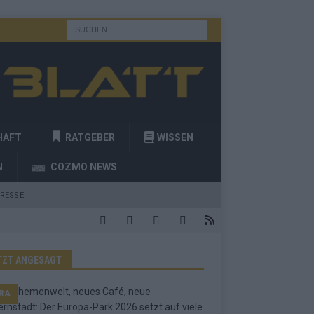
HAFT
RATGEBER
WISSEN
N
COZMO NEWS
RESSE
TZT ANGESAGT
RA