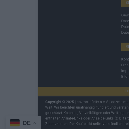
S
Gew
Date
Date
Date
R
Kont
Pres
Imp
Bild
C
Copyright
© 2025 | cozmo infinity n.e.V. | cozmo me
Welt. Wir berichten unabhängig, fundiert und verstä
geschützt
. Kopieren, Vervielfältigen oder Weiterge
enthalten Affiliate-Links oder Anzeige-Links (z. B. fa
DE
Zusatzkosten. Der Kauf bleibt selbstverständlich frei