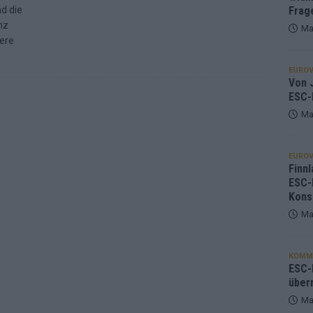
d die
Frag
nz
Ma
nere
EUROV
Von J
ESC-
Ma
EUROV
Finnl
ESC-
Kons
Ma
KOMM
ESC-F
über
Ma