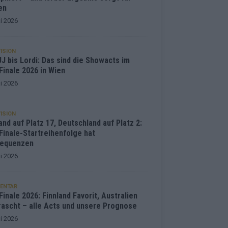
en
i 2026
ISION
J bis Lordi: Das sind die Showacts im
Finale 2026 in Wien
i 2026
ISION
and auf Platz 17, Deutschland auf Platz 2:
Finale-Startreihenfolge hat
equenzen
i 2026
ENTAR
inale 2026: Finnland Favorit, Australien
rascht – alle Acts und unsere Prognose
i 2026