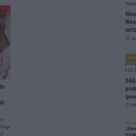
d Favorit, Australien überrascht – alle Acts und unsere Prognose
Neu
Wes
setz
ng, Jurys – die Geschichte der ESC-Wertung als Spiegel des
Ju
ualifikanten, vier Big-Four-Länder, ein Gastgeber – alle Acts im
KO
nknown“, Walzer zu kurz, Moderation zu provinziell – das Fazit zum
DARA
ln
prob
le 2: Dänemark vorne, Aserbaidschan chancenlos – Zypern
gesc
ät
Ma
 Café, neue Westernstadt: Der Europa-Park 2026 setzt auf viele
mt
EUROV
chtige
„Ban
uf
trium
srael problematisch, Deutschland strukturell gescheitert – das