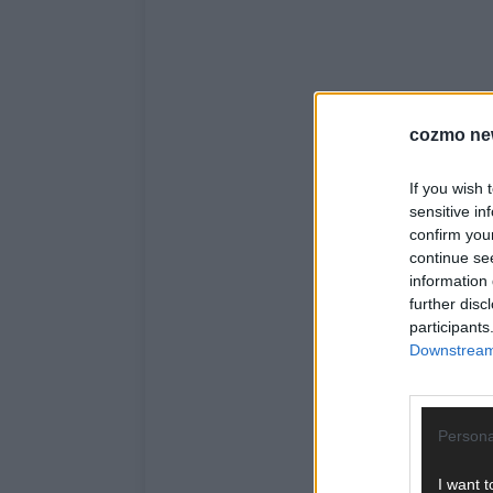
cozmo ne
If you wish 
sensitive in
confirm you
continue se
information 
further disc
participants
Downstream 
Persona
I want t