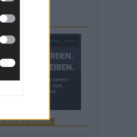
RBE BEI UNS!
INE NEWS MEHR VERPASSEN