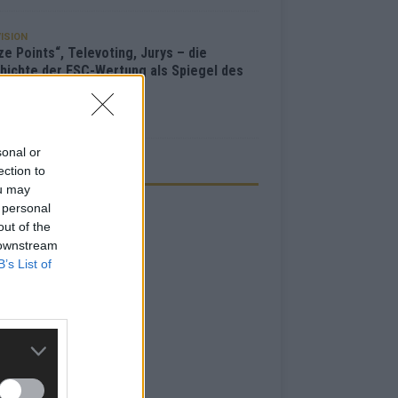
ISION
e Points“, Televoting, Jurys – die
hichte der ESC-Wertung als Spiegel des
bewerbs
i 2026
sonal or
ection to
ZEIGE
ou may
 personal
out of the
 downstream
B’s List of