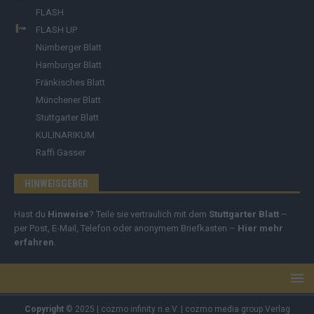
FLASH
FLASH UP
Nürnberger Blatt
Hamburger Blatt
Fränkisches Blatt
Münchener Blatt
Stuttgarter Blatt
KULINARIKUM.
Raffi Gasser
HINWEISGEBER
Hast du
Hinweise
? Teile sie vertraulich mit dem
Stuttgarter Blatt
–
per Post, E-Mail, Telefon oder anonymem Briefkasten –
Hier mehr
erfahren
.
Copyright
© 2025 | cozmo infinity n.e.V. | cozmo media group Verlag