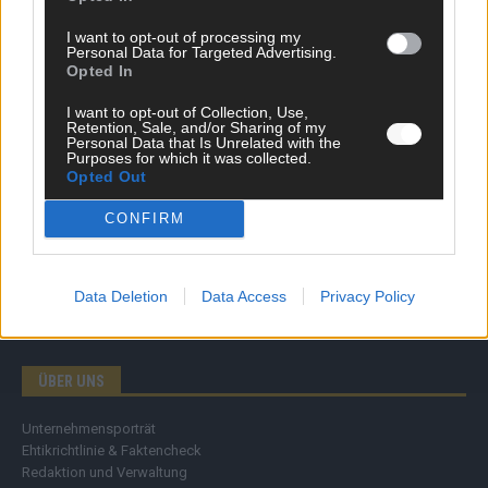
Wirtschaft
I want to opt-out of processing my
Ratgeber
Personal Data for Targeted Advertising.
Wissen
Opted In
Extra
Kommentar
I want to opt-out of Collection, Use,
Retention, Sale, and/or Sharing of my
Streams & Storys
Personal Data that Is Unrelated with the
Eurovision
Purposes for which it was collected.
Opted Out
FLASH – DAS VIDEOPORTAL
CONFIRM
Data Deletion
Data Access
Privacy Policy
ÜBER UNS
Unternehmensporträt
Ehtikrichtlinie & Faktencheck
Redaktion und Verwaltung