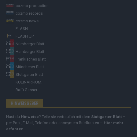
cozmo production
cozmo records
cozmo news
FLASH
FLASH UP
Nürnberger Blatt
Hamburger Blatt
Fränkisches Blatt
Münchener Blatt
Stuttgarter Blatt
KULINARIKUM.
Raffi Gasser
HINWEISGEBER
Hast du
Hinweise
? Teile sie vertraulich mit dem
Stuttgarter Blatt
–
per Post, E-Mail, Telefon oder anonymem Briefkasten –
Hier mehr
erfahren
.