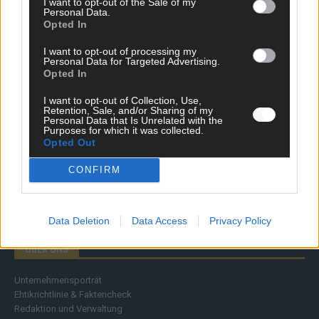
I want to opt-out of the Sale of my
Personal Data.
Wirtschaft
Opted In
Ratgeber
Wissen
I want to opt-out of processing my
Extra
Personal Data for Targeted Advertising.
Kommentar
Opted In
Streams & Storys
Eurovision
I want to opt-out of Collection, Use,
Retention, Sale, and/or Sharing of my
Personal Data that Is Unrelated with the
FLASH – DAS VIDEOPORTAL
Purposes for which it was collected.
Opted Out
CONFIRM
Data Deletion
Data Access
Privacy Policy
ÜBER UNS
Unternehmensporträt
Ehtikrichtlinie & Faktencheck
Redaktion und Verwaltung