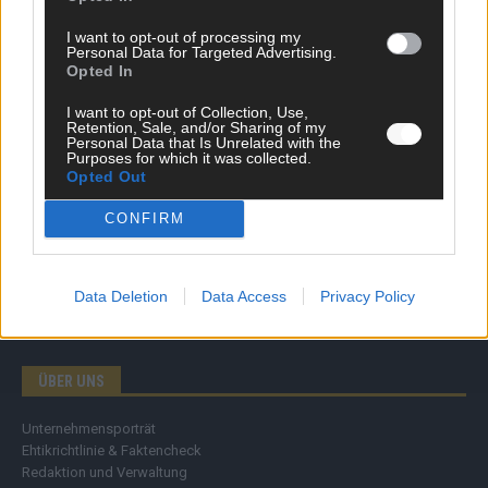
Wirtschaft
I want to opt-out of processing my
Ratgeber
Personal Data for Targeted Advertising.
Wissen
Opted In
Extra
Kommentar
I want to opt-out of Collection, Use,
Retention, Sale, and/or Sharing of my
Streams & Storys
Personal Data that Is Unrelated with the
Eurovision
Purposes for which it was collected.
Opted Out
FLASH – DAS VIDEOPORTAL
CONFIRM
Data Deletion
Data Access
Privacy Policy
ÜBER UNS
Unternehmensporträt
Ehtikrichtlinie & Faktencheck
Redaktion und Verwaltung