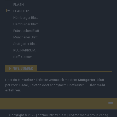
FLASH
FLASH UP
Nürnberger Blatt
Hamburger Blatt
Fränkisches Blatt
Münchener Blatt
Stuttgarter Blatt
KULINARIKUM.
Raffi Gasser
HINWEISGEBER
Hast du
Hinweise
? Teile sie vertraulich mit dem
Stuttgarter Blatt
–
per Post, E-Mail, Telefon oder anonymem Briefkasten –
Hier mehr
erfahren
.
Copyright
© 2025 | cozmo infinity n.e.V. | cozmo media group Verlag