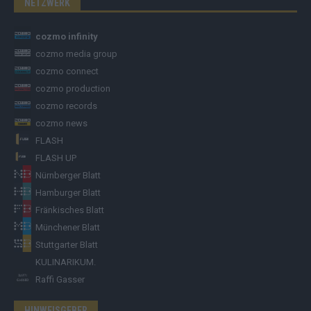
NETZWERK
cozmo infinity
cozmo media group
cozmo connect
cozmo production
cozmo records
cozmo news
FLASH
FLASH UP
Nürnberger Blatt
Hamburger Blatt
Fränkisches Blatt
Münchener Blatt
Stuttgarter Blatt
KULINARIKUM.
Raffi Gasser
HINWEISGEBER