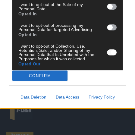
I want to opt-out of the Sale of my
Personal Data.
SCHNELL ZUM RESSORT
Opted In
Nachrichten
I want to opt-out of processing my
Personal Data for Targeted Advertising.
Politik
Opted In
Wirtschaft
Ratgeber
I want to opt-out of Collection, Use,
Wissen
Retention, Sale, and/or Sharing of my
Extra
Personal Data that Is Unrelated with the
Purposes for which it was collected.
Kommentar
Opted Out
Streams & Storys
Eurovision
CONFIRM
FLASH – DAS VIDEOPORTAL
Data Deletion
Data Access
Privacy Policy