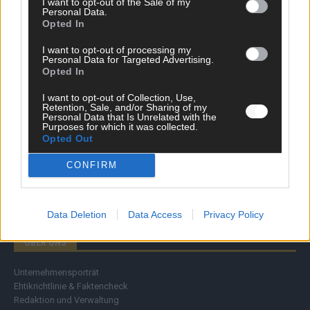
I want to opt-out of the Sale of my
Personal Data.
Wirtschaft
Opted In
Ratgeber
Wissen
I want to opt-out of processing my
Extra
Personal Data for Targeted Advertising.
Kommentar
Opted In
Streams & Storys
Eurovision
I want to opt-out of Collection, Use,
Retention, Sale, and/or Sharing of my
Personal Data that Is Unrelated with the
FLASH – DAS VIDEOPORTAL
Purposes for which it was collected.
Opted Out
CONFIRM
Data Deletion
Data Access
Privacy Policy
ÜBER UNS
Unternehmensporträt
Ehtikrichtlinie & Faktencheck
Redaktion und Verwaltung