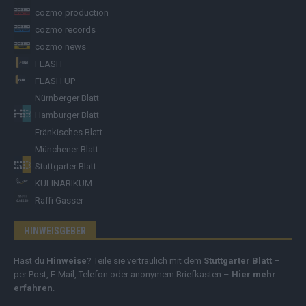
cozmo production
cozmo records
cozmo news
FLASH
FLASH UP
Nürnberger Blatt
Hamburger Blatt
Fränkisches Blatt
Münchener Blatt
Stuttgarter Blatt
KULINARIKUM.
Raffi Gasser
HINWEISGEBER
Hast du
Hinweise
? Teile sie vertraulich mit dem
Stuttgarter Blatt
–
per Post, E-Mail, Telefon oder anonymem Briefkasten –
Hier mehr
erfahren
.