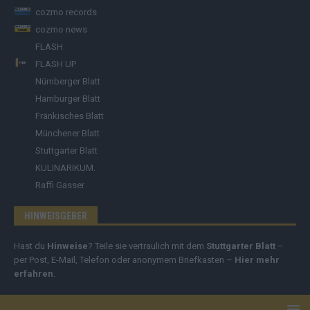
cozmo records
cozmo news
FLASH
FLASH UP
Nürnberger Blatt
Hamburger Blatt
Fränkisches Blatt
Münchener Blatt
Stuttgarter Blatt
KULINARIKUM.
Raffi Gasser
HINWEISGEBER
Hast du
Hinweise
? Teile sie vertraulich mit dem
Stuttgarter Blatt
–
per Post, E-Mail, Telefon oder anonymem Briefkasten –
Hier mehr
erfahren
.