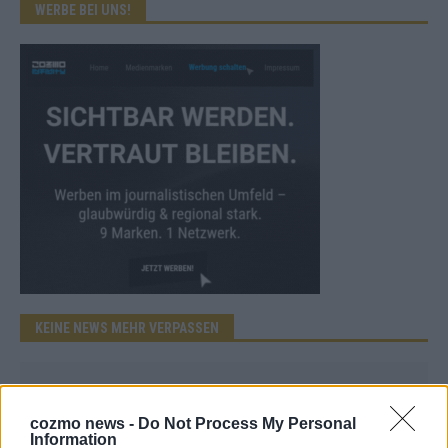
WERBE BEI UNS!
KEINE NEWS MEHR VERPASSEN
cozmo news -
Do Not Process My Personal
Information
ANZEIGE