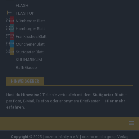
FLASH
FLASH UP
Nürnberger Blatt
Hamburger Blatt
Fränkisches Blatt
Münchener Blatt
Stuttgarter Blatt
KULINARIKUM.
Raffi Gasser
HINWEISGEBER
Hast du
Hinweise
? Teile sie vertraulich mit dem
Stuttgarter Blatt
–
per Post, E-Mail, Telefon oder anonymem Briefkasten –
Hier mehr
erfahren
.
Copyright
© 2025 | cozmo infinity n.e.V. | cozmo media group Verlag