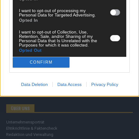
Wirtschaft
I want to opt-out of processing my
Ratgeber
Personal Data for Targeted Advertising.
Wissen
Opted In
Extra
Kommentar
I want to opt-out of Collection, Use,
Retention, Sale, and/or Sharing of my
Streams & Storys
Personal Data that Is Unrelated with the
Eurovision
Purposes for which it was collected.
Opted Out
FLASH – DAS VIDEOPORTAL
CONFIRM
Data Deletion
Data Access
Privacy Policy
ÜBER UNS
Unternehmensporträt
Ehtikrichtlinie & Faktencheck
Redaktion und Verwaltung