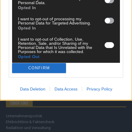
Personal Data.
Wirtschaft
Opted In
Ratgeber
Wissen
I want to opt-out of processing my
Personal Data for Targeted Advertising.
Extra
Opted In
Kommentar
Streams & Storys
I want to opt-out of Collection, Use,
Eurovision
Retention, Sale, and/or Sharing of my
Personal Data that Is Unrelated with the
Purposes for which it was collected.
FLASH – DAS VIDEOPORTAL
Opted Out
CONFIRM
Data Deletion
Data Access
Privacy Policy
ÜBER UNS
Unternehmensporträt
Ehtikrichtlinie & Faktencheck
Redaktion und Verwaltung