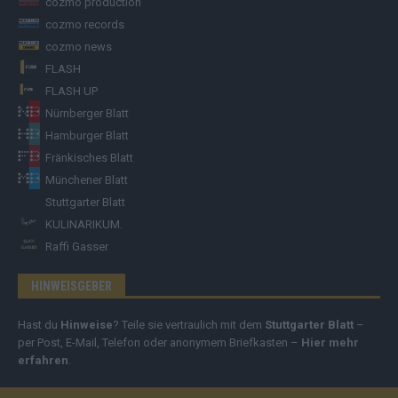
cozmo production
cozmo records
cozmo news
FLASH
FLASH UP
Nürnberger Blatt
Hamburger Blatt
Fränkisches Blatt
Münchener Blatt
Stuttgarter Blatt
KULINARIKUM.
Raffi Gasser
HINWEISGEBER
Hast du
Hinweise
? Teile sie vertraulich mit dem
Stuttgarter Blatt
–
per Post, E-Mail, Telefon oder anonymem Briefkasten –
Hier mehr
erfahren
.