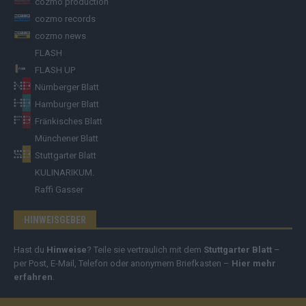
cozmo production
cozmo records
cozmo news
FLASH
FLASH UP
Nürnberger Blatt
Hamburger Blatt
Fränkisches Blatt
Münchener Blatt
Stuttgarter Blatt
KULINARIKUM.
Raffi Gasser
HINWEISGEBER
Hast du
Hinweise
? Teile sie vertraulich mit dem
Stuttgarter Blatt
–
per Post, E-Mail, Telefon oder anonymem Briefkasten –
Hier mehr
erfahren
.