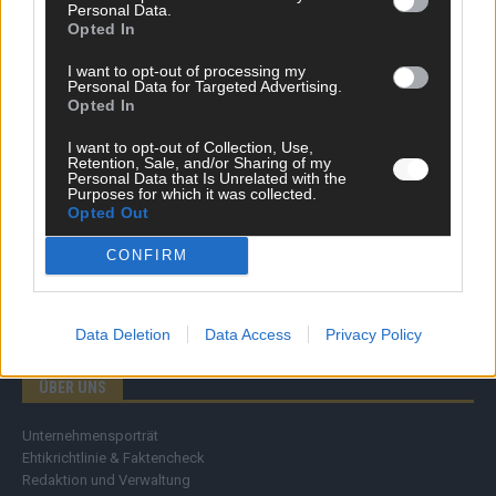
Personal Data.
Wirtschaft
Opted In
Ratgeber
Wissen
I want to opt-out of processing my
Personal Data for Targeted Advertising.
Extra
Opted In
Kommentar
Streams & Storys
I want to opt-out of Collection, Use,
Eurovision
Retention, Sale, and/or Sharing of my
Personal Data that Is Unrelated with the
Purposes for which it was collected.
FLASH – DAS VIDEOPORTAL
Opted Out
CONFIRM
Data Deletion
Data Access
Privacy Policy
ÜBER UNS
Unternehmensporträt
Ehtikrichtlinie & Faktencheck
Redaktion und Verwaltung