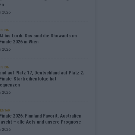
en
i 2026
ISION
J bis Lordi: Das sind die Showacts im
Finale 2026 in Wien
i 2026
ISION
and auf Platz 17, Deutschland auf Platz 2:
Finale-Startreihenfolge hat
equenzen
i 2026
ENTAR
inale 2026: Finnland Favorit, Australien
rascht – alle Acts und unsere Prognose
i 2026