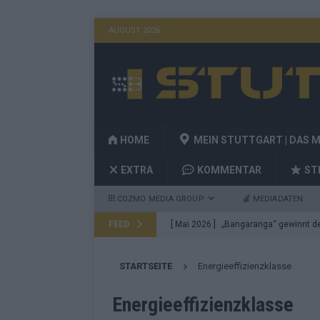
AUGUST 2026
HOME
MEIN STUTTGART | DAS 
EXTRA
KOMMENTAR
ST
COZMO MEDIA GROUP
MEDIADATEN
FEED
[ Mai 2026 ]
„Bangaranga“ gewinnt den
Fragen
EUROVISION
STARTSEITE
Energieeffizienzklasse
[ Mai 2026 ]
Von JJ bis Lordi: Das si
[ Mai 2026 ]
Finnland auf Platz 17, De
Energieeffizienzklasse