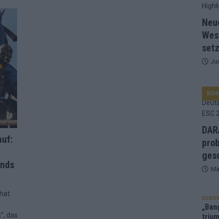
d Favorit, Australien überrascht – alle Acts und unsere Prognose
Neu
Wes
setz
ng, Jurys – die Geschichte der ESC-Wertung als Spiegel des
Ju
ualifikanten, vier Big-Four-Länder, ein Gastgeber – alle Acts im
KO
nknown“, Walzer zu kurz, Moderation zu provinziell – das Fazit zum
DARA
auf:
prob
le 2: Dänemark vorne, Aserbaidschan chancenlos – Zypern
gesc
ands
Ma
 Café, neue Westernstadt: Der Europa-Park 2026 setzt auf viele
 hat
EUROV
e
„Ban
“, das
trium
srael problematisch, Deutschland strukturell gescheitert – das