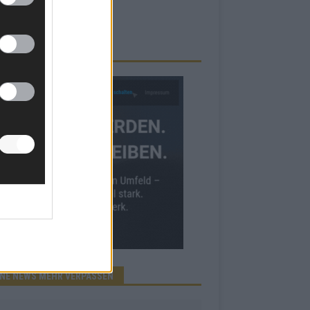
RBE BEI UNS!
INE NEWS MEHR VERPASSEN