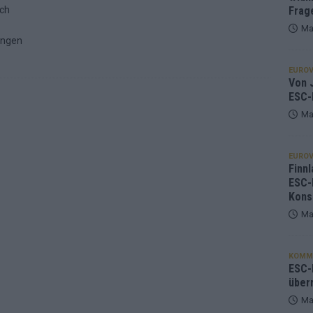
ach
Frag
Ma
ungen
EUROV
Von J
ESC-
Ma
EUROV
Finnl
ESC-
Kons
Ma
KOMM
ESC-F
über
Ma