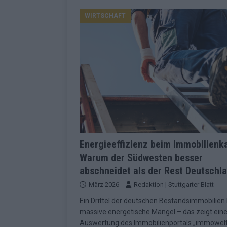
Konsequenzen
EUROVISION
WIRTSCHAFT
[ Mai 2026 ]
ESC-Finale 2026: Finnlan
KOMMENTAR
[ Mai 2026 ]
„Douze Points“, Televoti
Wettbewerbs
EUROVISION
[ Mai 2026 ]
ESC-Finale komplett: 20 Q
Überblick
EUROVISION
[ Mai 2026 ]
ESC 2026: JJ performt „U
zweiten Halbfinale
KOMMENTAR
Energieeffizienz beim Immobilienk
Warum der Südwesten besser
[ Mai 2026 ]
Quoten vor ESC-Halbfina
abschneidet als der Rest Deutschl
überrascht negativ
EXTRA
März 2026
Redaktion | Stuttgarter Blatt
[ Juni 2026 ]
Neue Themenwelt, neues
Ein Drittel der deutschen Bestandsimmobilien
Highlights
EXTRA
massive energetische Mängel – das zeigt ein
Auswertung des Immobilienportals „immowelt
[ Mai 2026 ]
DARA gewinnt verdient, I