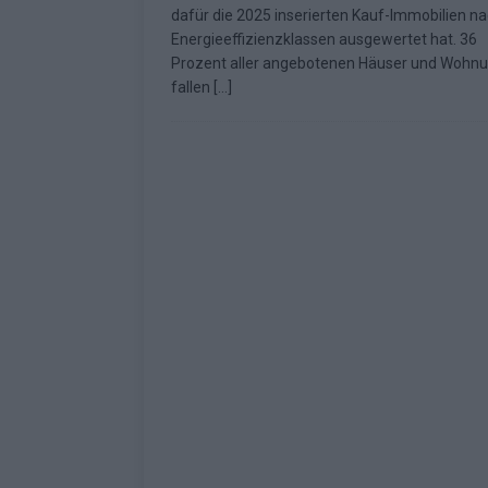
dafür die 2025 inserierten Kauf-Immobilien n
Fazit zum ESC 2026
KOMMENTAR
Energieeffizienzklassen ausgewertet hat. 36
Prozent aller angebotenen Häuser und Wohn
fallen
[…]