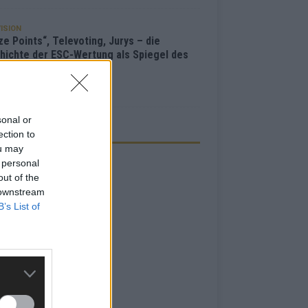
ISION
e Points“, Televoting, Jurys – die
hichte der ESC-Wertung als Spiegel des
bewerbs
i 2026
sonal or
ection to
ZEIGE
ou may
 personal
out of the
 downstream
B’s List of