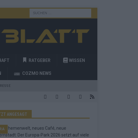
HAFT
RATGEBER
WISSEN
N
COZMO NEWS
RESSE
TZT ANGESAGT
RA