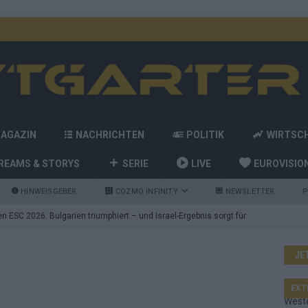
MAGAZIN
NACHRICHTEN
POLITIK
WIRTSC
REAMS & STORYS
SERIE
LIVE
EUROVISIO
HINWEISGEBER
COZMO INFINITY
NEWSLETTER
P
 ESC 2026: Bulgarien triumphiert – und Israel-Ergebnis sorgt für
JE
nd die Showacts im ESC-Finale 2026 in Wien
EUROVISION
utschland auf Platz 2: ESC-Finale-Startreihenfolge hat
EXT