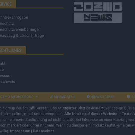
ERVICE
innbekanntgabe
nschutz
nschutzvereinbarungen
nauszug & Löschanfrage
ECHTLICHES
akt
se
ressum
nachweis
OZMO MEDIA GROUP
MEDIADATEN
HINWEISGEBER
C
dia group Verlag Raffi Gasser | Das
Stuttgarter Blatt
ist deine zuverlässige Quelle
ndlich – online, mobil und crossmedial.
Alle Inhalte auf dieser Website – Texte,
ben ohne unsere Zustimmung ist nicht erlaubt. Bei Interesse an einer Nutzung wend
rblich markiert oder unterstrichen). Wenn du darüber ein Produkt kaufst, erhalten w
willig.
Impressum
|
Datenschutz