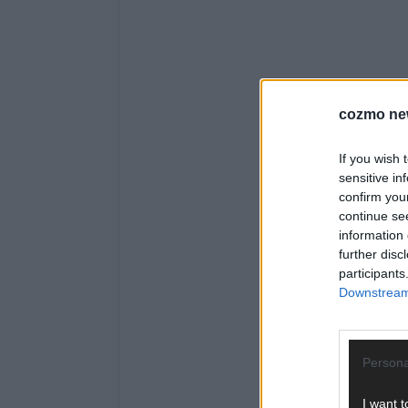
cozmo ne
If you wish 
sensitive in
confirm you
continue se
information 
further disc
participants
Downstream 
Persona
I want t