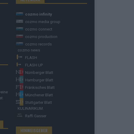
cozmo infinity
cozmo media group
cozmo connect
cozmo production
cozmo records
cozmo news
FLASH
FLASH UP
Nürnberger Blatt
Hamburger Blatt
Fränkisches Blatt
Deine
Münchener Blatt
st.
Stuttgarter Blatt
KULINARIKUM.
Raffi Gasser
HINWEISGEBER