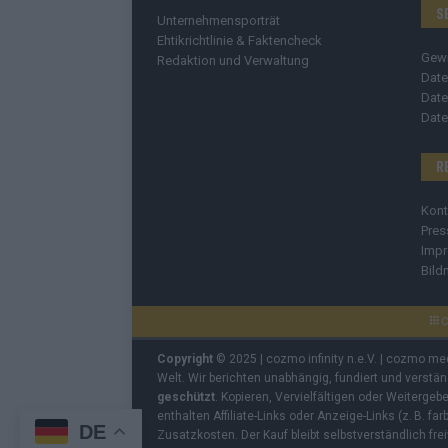
S
Unternehmensporträt
Ehtikrichtlinie & Faktencheck
Gew
Redaktion und Verwaltung
Date
Date
Date
R
Kont
Pres
Imp
Bild
C
Copyright
© 2025 | cozmo infinity n.e.V. | cozmo me
Welt. Wir berichten unabhängig, fundiert und verstä
geschützt
. Kopieren, Vervielfältigen oder Weiterge
enthalten Affiliate-Links oder Anzeige-Links (z. B. fa
DE
Zusatzkosten. Der Kauf bleibt selbstverständlich frei