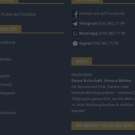
Schreib uns auf Facebook
FLASH
auf YouTube
Telegram:
0162 862 71 99
OLGE UNS
WhatsApp:
0162 862 71 99
Facebook
Signal:
0162 862 71 99
luesky
MEDIA
Mediadaten
umblr
Deine Botschaft. Unsere Bühne.
hreads
Ob Sponsored Post, Banner oder
individuelle Kooperation – erreiche 
nstagram
Zielgruppe genau dort, wo sie aktiv i
➔
Jetzt Werbung buchen & sichtbar
werden!
Mastodon
EIN ANGEBOT DER COZMO NEWS