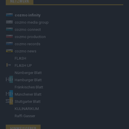
NETZWERK
cozmo infinity
cozmo media group
cozmo connect
cozmo production
cozmo records
cozmo news
FLASH
FLASH UP
Nürnberger Blatt
Hamburger Blatt
Fränkisches Blatt
Münchener Blatt
Stuttgarter Blatt
KULINARIKUM.
Raffi Gasser
HINWEISGEBER