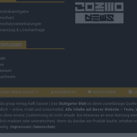
innbekanntgabe
nschutz
nschutzvereinbarungen
nauszug & Löschanfrage
ECHTLICHES
akt
se
ressum
nachweis
OZMO MEDIA GROUP
MEDIADATEN
HINWEISGEBER
C
dia group Verlag Raffi Gasser | Das
Stuttgarter Blatt
ist deine zuverlässige Quelle
ndlich – online, mobil und crossmedial.
Alle Inhalte auf dieser Website – Texte,
ben ohne unsere Zustimmung ist nicht erlaubt. Bei Interesse an einer Nutzung wend
rblich markiert oder unterstrichen). Wenn du darüber ein Produkt kaufst, erhalten w
willig.
Impressum
|
Datenschutz