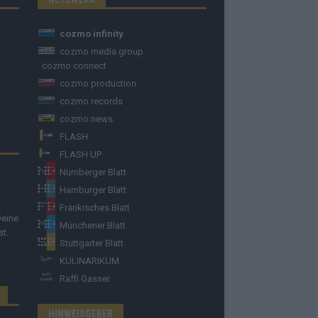
cozmo infinity
cozmo media group
cozmo connect
cozmo production
cozmo records
cozmo news
FLASH
FLASH UP
Nürnberger Blatt
Hamburger Blatt
Fränkisches Blatt
Deine
Münchener Blatt
st.
Stuttgarter Blatt
KULINARIKUM.
Raffi Gasser
HINWEISGEBER