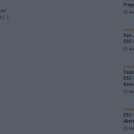
Frag
eibt
Ma
ch
[…]
EUROV
Von J
ESC-
Ma
EUROV
Finnl
ESC-
Kons
Ma
KOMM
ESC-F
über
Ma