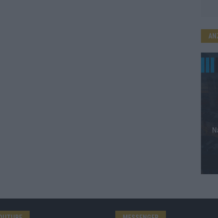
AN
OUTUBE
MESSENGER