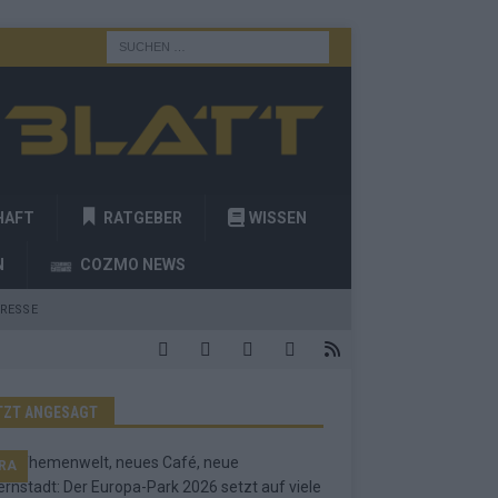
HAFT
RATGEBER
WISSEN
N
COZMO NEWS
RESSE
TZT ANGESAGT
RA