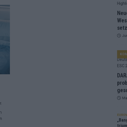
d Favorit, Australien überrascht – alle Acts und unsere Prognose
Neu
Wes
setz
ng, Jurys – die Geschichte der ESC-Wertung als Spiegel des
Ju
ualifikanten, vier Big-Four-Länder, ein Gastgeber – alle Acts im
KO
nknown“, Walzer zu kurz, Moderation zu provinziell – das Fazit zum
DARA
prob
le 2: Dänemark vorne, Aserbaidschan chancenlos – Zypern
gesc
Ma
t
 Café, neue Westernstadt: Der Europa-Park 2026 setzt auf viele
n
EUROV
en
„Ban
trium
srael problematisch, Deutschland strukturell gescheitert – das