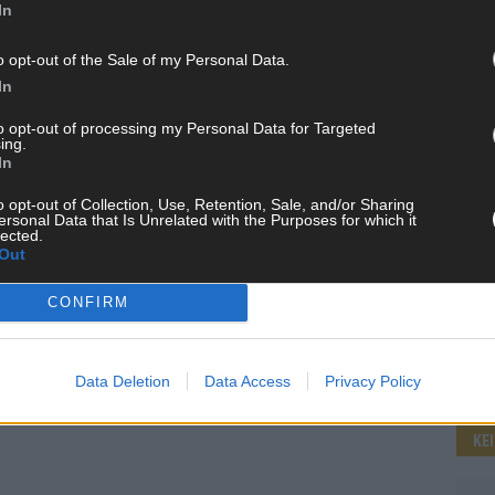
In
o opt-out of the Sale of my Personal Data.
WE
In
to opt-out of processing my Personal Data for Targeted
ing.
In
o opt-out of Collection, Use, Retention, Sale, and/or Sharing
ersonal Data that Is Unrelated with the Purposes for which it
lected.
Out
CONFIRM
Data Deletion
Data Access
Privacy Policy
KE