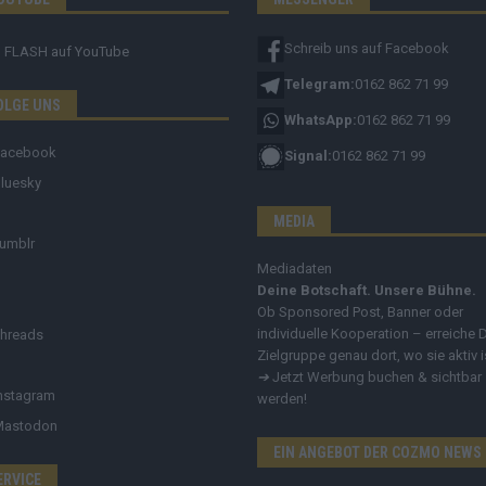
Schreib uns auf Facebook
FLASH
auf YouTube
Telegram:
0162 862 71 99
OLGE UNS
WhatsApp:
0162 862 71 99
Facebook
Signal:
0162 862 71 99
luesky
MEDIA
umblr
Mediadaten
Deine Botschaft. Unsere Bühne.
Ob Sponsored Post, Banner oder
individuelle Kooperation – erreiche 
hreads
Zielgruppe genau dort, wo sie aktiv i
➔
Jetzt Werbung buchen & sichtbar
nstagram
werden!
Mastodon
EIN ANGEBOT DER COZMO NEWS
ERVICE