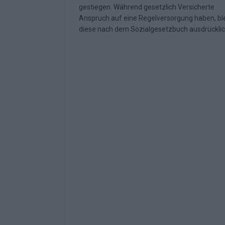
gestiegen. Während gesetzlich Versicherte
Fazit zum ESC 2026
KOMMENTAR
Anspruch auf eine Regelversorgung haben, bl
diese nach dem Sozialgesetzbuch ausdrückli