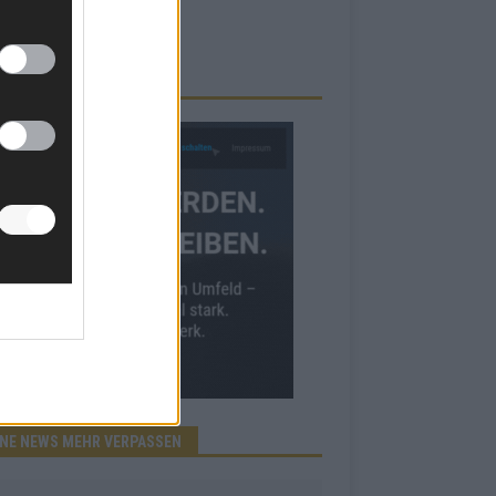
RBE BEI UNS!
INE NEWS MEHR VERPASSEN