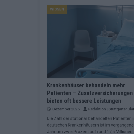
Konsequenzen
EUROVISION
WISSEN
[ Mai 2026 ]
ESC-Finale 2026: Finnlan
KOMMENTAR
[ Mai 2026 ]
„Douze Points“, Televoti
Wettbewerbs
EUROVISION
[ Mai 2026 ]
ESC-Finale komplett: 20 Q
Überblick
EUROVISION
[ Mai 2026 ]
ESC 2026: JJ performt „U
zweiten Halbfinale
KOMMENTAR
Krankenhäuser behandeln mehr
Patienten – Zusatzversicherungen
[ Mai 2026 ]
Quoten vor ESC-Halbfina
bieten oft bessere Leistungen
überrascht negativ
EXTRA
Dezember 2025
Redaktion | Stuttgarter Blat
[ Juni 2026 ]
Neue Themenwelt, neues
Die Zahl der stationär behandelten Patienten i
Highlights
EXTRA
deutschen Krankenhäusern ist im vergangen
Jahr um zwei Prozent auf rund 17,5 Millionen
[ Mai 2026 ]
DARA gewinnt verdient, I