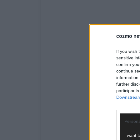
cozmo ne
If you wish 
sensitive in
confirm you
continue se
information 
further disc
participants
Downstream 
Persona
I want t