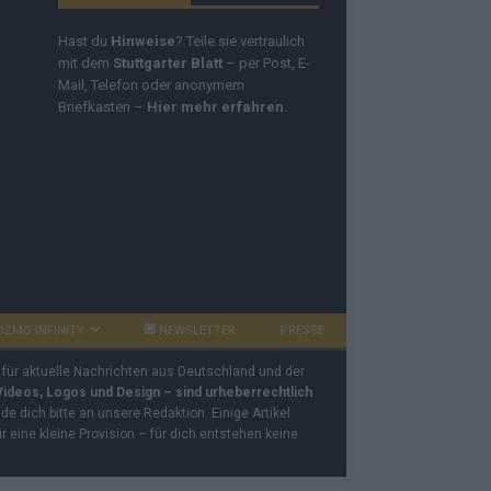
Hast du
Hinweise
? Teile sie vertraulich
mit dem
Stuttgarter Blatt
– per Post, E-
Mail, Telefon oder anonymem
Briefkasten –
Hier mehr erfahren
.
OZMO INFINITY
NEWSLETTER
PRESSE
 für aktuelle Nachrichten aus Deutschland und der
 Videos, Logos und Design – sind urheberrechtlich
e dich bitte an unsere Redaktion. Einige Artikel
ir eine kleine Provision – für dich entstehen keine