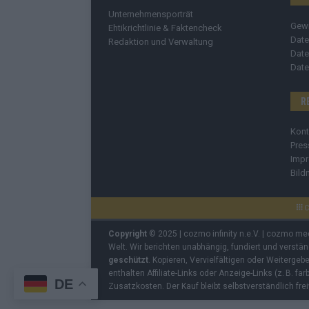
Unternehmensporträt
Gew
Ehtikrichtlinie & Faktencheck
Date
Redaktion und Verwaltung
Date
Date
R
Kont
Pres
Imp
Bild
C
Copyright
© 2025 | cozmo infinity n.e.V. | cozmo me
Welt. Wir berichten unabhängig, fundiert und verstä
geschützt
. Kopieren, Vervielfältigen oder Weiterge
enthalten Affiliate-Links oder Anzeige-Links (z. B. fa
DE
Zusatzkosten. Der Kauf bleibt selbstverständlich frei