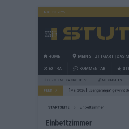
AUGUST 2026
HOME
MEIN STUTTGART | DAS 
EXTRA
KOMMENTAR
ST
COZMO MEDIA GROUP
MEDIADATEN
FEED
[ Mai 2026 ]
„Bangaranga“ gewinnt den
Fragen
EUROVISION
STARTSEITE
Einbettzimmer
[ Mai 2026 ]
Von JJ bis Lordi: Das si
[ Mai 2026 ]
Finnland auf Platz 17, De
Einbettzimmer