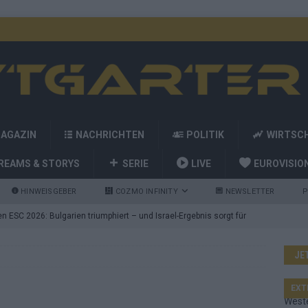
MAGAZIN
NACHRICHTEN
POLITIK
WIRTSC
REAMS & STORYS
SERIE
LIVE
EUROVISIO
HINWEISGEBER
COZMO INFINITY
NEWSLETTER
P
 ESC 2026: Bulgarien triumphiert – und Israel-Ergebnis sorgt für
JE
nd die Showacts im ESC-Finale 2026 in Wien
EUROVISION
utschland auf Platz 2: ESC-Finale-Startreihenfolge hat
EXT