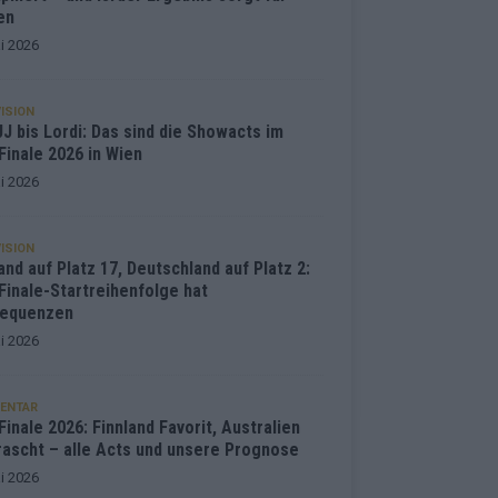
en
i 2026
ISION
J bis Lordi: Das sind die Showacts im
Finale 2026 in Wien
i 2026
ISION
and auf Platz 17, Deutschland auf Platz 2:
Finale-Startreihenfolge hat
equenzen
i 2026
ENTAR
inale 2026: Finnland Favorit, Australien
rascht – alle Acts und unsere Prognose
i 2026