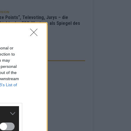
ISION
e Points“, Televoting, Jurys – die
hichte der ESC-Wertung als Spiegel des
bewerbs
i 2026
sonal or
ection to
ZEIGE
ou may
 personal
out of the
 downstream
B’s List of