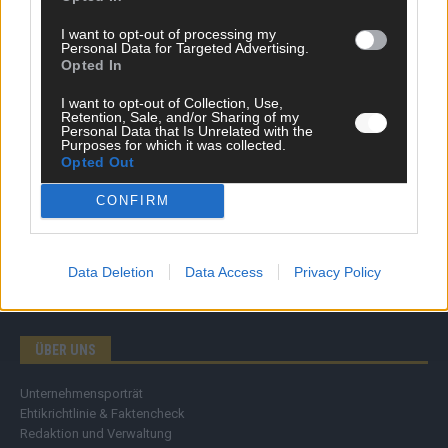
Wirtschaft
I want to opt-out of processing my
Ratgeber
Personal Data for Targeted Advertising.
Wissen
Opted In
Extra
Kommentar
I want to opt-out of Collection, Use,
Retention, Sale, and/or Sharing of my
Streams & Storys
Personal Data that Is Unrelated with the
Eurovision
Purposes for which it was collected.
Opted Out
FLASH – DAS VIDEOPORTAL
CONFIRM
Data Deletion
Data Access
Privacy Policy
ÜBER UNS
Unternehmensporträt
Ehtikrichtlinie & Faktencheck
Redaktion und Verwaltung