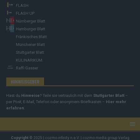
FLASH
FLASH UP
Nürnberger Blatt
Hamburger Blatt
Fränkisches Blatt
Münchener Blatt
Stuttgarter Blatt
KULINARIKUM.
Raffi Gasser
HINWEISGEBER
Hast du
Hinweise
? Teile sie vertraulich mit dem
Stuttgarter Blatt
–
per Post, E-Mail, Telefon oder anonymem Briefkasten –
Hier mehr
erfahren
.
Copyright
© 2025 | cozmo infinity n.e.V. | cozmo media group Verlag