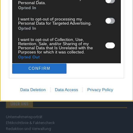
Personal Data.
Wirtschaft
Opted In
Ratgeber
Wissen
I want to opt-out of processing my
Personal Data for Targeted Advertising.
Extra
Opted In
Kommentar
Streams & Storys
I want to opt-out of Collection, Use,
Eurovision
Retention, Sale, and/or Sharing of my
Personal Data that Is Unrelated with the
Purposes for which it was collected.
FLASH – DAS VIDEOPORTAL
Opted Out
CONFIRM
Data Deletion
Data Access
Privacy Policy
ÜBER UNS
Unternehmensporträt
Ehtikrichtlinie & Faktencheck
Redaktion und Verwaltung