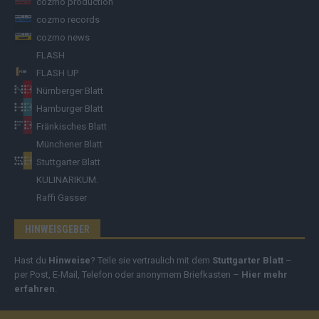
cozmo production
cozmo records
cozmo news
FLASH
FLASH UP
Nürnberger Blatt
Hamburger Blatt
Fränkisches Blatt
Münchener Blatt
Stuttgarter Blatt
KULINARIKUM.
Raffi Gasser
HINWEISGEBER
Hast du
Hinweise
? Teile sie vertraulich mit dem
Stuttgarter Blatt
–
per Post, E-Mail, Telefon oder anonymem Briefkasten –
Hier mehr
erfahren
.