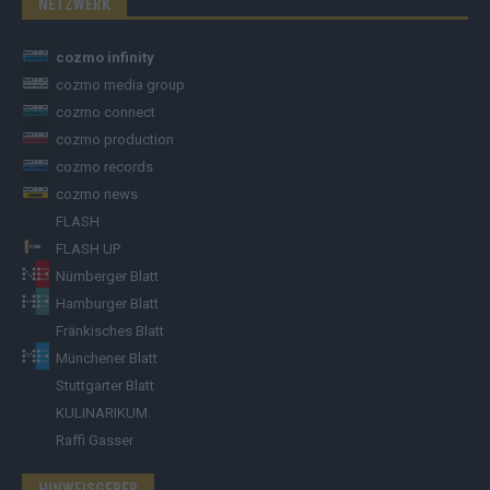
NETZWERK
cozmo infinity
cozmo media group
cozmo connect
cozmo production
cozmo records
cozmo news
FLASH
FLASH UP
Nürnberger Blatt
Hamburger Blatt
Fränkisches Blatt
Münchener Blatt
Stuttgarter Blatt
KULINARIKUM.
Raffi Gasser
HINWEISGEBER