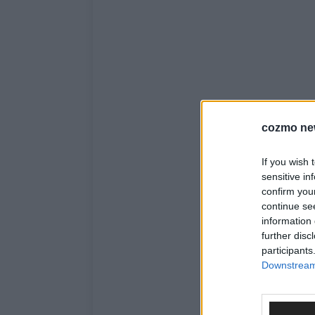
cozmo ne
If you wish 
sensitive in
confirm you
continue se
information 
further disc
participants
Downstream 