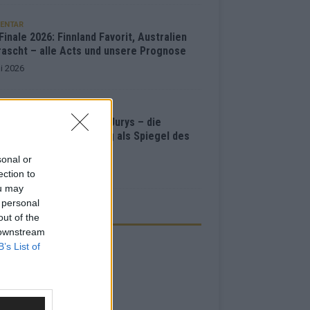
ENTAR
inale 2026: Finnland Favorit, Australien
rascht – alle Acts und unsere Prognose
i 2026
ISION
e Points“, Televoting, Jurys – die
hichte der ESC-Wertung als Spiegel des
bewerbs
sonal or
i 2026
ection to
ou may
 personal
ZEIGE
out of the
 downstream
B’s List of