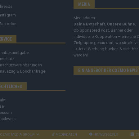
MEDIA
hreads
nstagram
Mediadaten
Mastodon
Deine Botschaft. Unsere Bühne.
Ob Sponsored Post, Banner oder
individuelle Kooperation – erreiche 
ERVICE
Zielgruppe genau dort, wo sie aktiv i
➔
Jetzt Werbung buchen & sichtbar
innbekanntgabe
werden!
nschutz
nschutzvereinbarungen
EIN ANGEBOT DER COZMO NEWS
nauszug & Löschanfrage
ECHTLICHES
akt
se
ressum
nachweis
OZMO MEDIA GROUP
MEDIADATEN
HINWEISGEBER
C