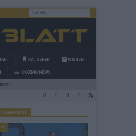
HAFT
RATGEBER
WISSEN
N
COZMO NEWS
RESSE
TZT ANGESAGT
RA