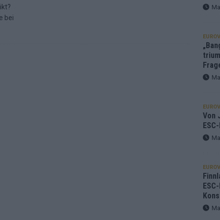
ikt?
Ma
e bei
EUROV
„Ban
trium
Frag
Ma
EUROV
Von J
ESC-
Ma
EUROV
Finnl
ESC-
Kons
Ma