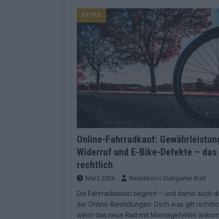
Konsequenzen
EUROVISION
EXTRA
[ Mai 2026 ]
ESC-Finale 2026: Finnlan
KOMMENTAR
[ Mai 2026 ]
„Douze Points“, Televoti
Wettbewerbs
EUROVISION
[ Mai 2026 ]
ESC-Finale komplett: 20 Q
Überblick
EUROVISION
[ Mai 2026 ]
ESC 2026: JJ performt „U
zweiten Halbfinale
KOMMENTAR
Online-Fahrradkauf: Gewährleistun
Widerruf und E-Bike-Defekte – das 
[ Mai 2026 ]
Quoten vor ESC-Halbfina
rechtlich
überrascht negativ
EXTRA
März 2026
Redaktion | Stuttgarter Blatt
[ Juni 2026 ]
Neue Themenwelt, neues
Die Fahrradsaison beginnt – und damit auch di
Highlights
EXTRA
der Online-Bestellungen. Doch was gilt rechtlic
wenn das neue Rad mit Montagefehler anko
[ Mai 2026 ]
DARA gewinnt verdient, I