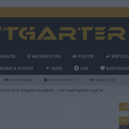
MAGAZIN
NACHRICHTEN
POLITIK
WIRTSC
REAMS & STORYS
SERIE
LIVE
EUROVISIO
HINWEISGEBER
COZMO INFINITY
NEWSLETTER
P
 ESC 2026: Bulgarien triumphiert – und Israel-Ergebnis sorgt für
JE
nd die Showacts im ESC-Finale 2026 in Wien
EUROVISION
utschland auf Platz 2: ESC-Finale-Startreihenfolge hat
EXT