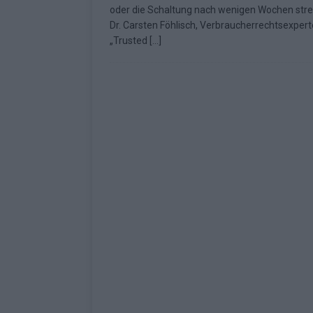
oder die Schaltung nach wenigen Wochen stre
Fazit zum ESC 2026
KOMMENTAR
Dr. Carsten Föhlisch, Verbraucherrechtsexpert
„Trusted
[…]