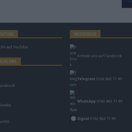
OUTUBE
MESSENGER
ASH
auf YouTube
Schreib uns auf Facebook
OLGE UNS
Telegram:
0162 862 71 99
Facebook
WhatsApp:
0162 862 71 99
luesky
Signal:
0162 862 71 99
umblr