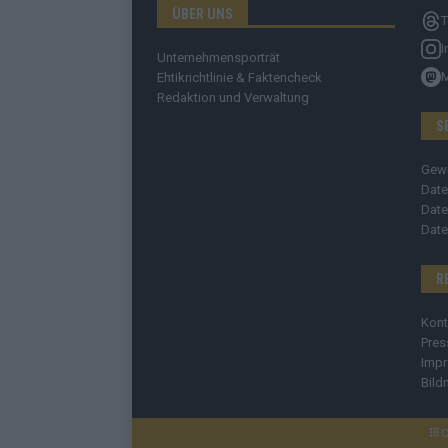
ÜBER UNS
T
I
Unternehmensporträt
Ehtikrichtlinie & Faktencheck
Redaktion und Verwaltung
S
Gew
Date
Date
Date
R
Kont
Pres
Imp
Bild
C