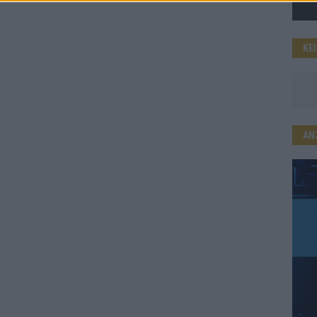
KE
AN