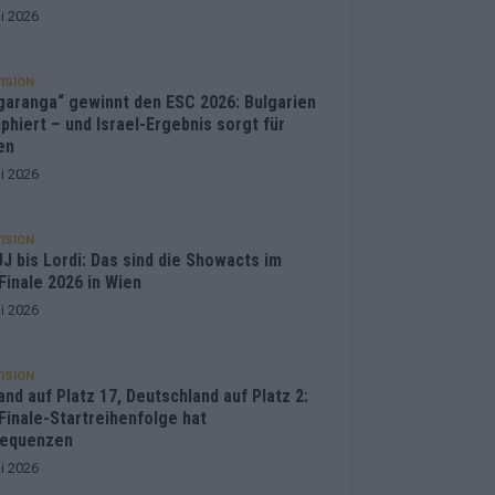
i 2026
ISION
garanga“ gewinnt den ESC 2026: Bulgarien
phiert – und Israel-Ergebnis sorgt für
en
i 2026
ISION
J bis Lordi: Das sind die Showacts im
Finale 2026 in Wien
i 2026
ISION
and auf Platz 17, Deutschland auf Platz 2:
Finale-Startreihenfolge hat
equenzen
i 2026