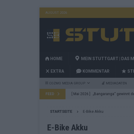
AUGUST 2026
HOME
MEIN STUTTGART | DAS 
EXTRA
KOMMENTAR
ST
COZMO MEDIA GROUP
MEDIADATEN
FEED
[ Mai 2026 ]
„Bangaranga“ gewinnt den
Fragen
EUROVISION
STARTSEITE
E-Bike Akku
[ Mai 2026 ]
Von JJ bis Lordi: Das si
[ Mai 2026 ]
Finnland auf Platz 17, De
E-Bike Akku