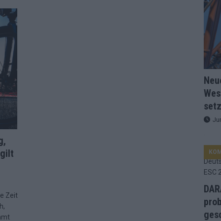
d Favorit, Australien überrascht – alle Acts und unsere Prognose
ng, Jurys – die Geschichte der ESC-Wertung als Spiegel des
Neu
ualifikanten, vier Big-Four-Länder, ein Gastgeber – alle Acts im
Wes
setz
nknown“, Walzer zu kurz, Moderation zu provinziell – das Fazit zum
Ju
g,
gilt
le 2: Dänemark vorne, Aserbaidschan chancenlos – Zypern
KO
 Café, neue Westernstadt: Der Europa-Park 2026 setzt auf viele
DARA
e Zeit
prob
h,
gesc
mmt
srael problematisch, Deutschland strukturell gescheitert – das