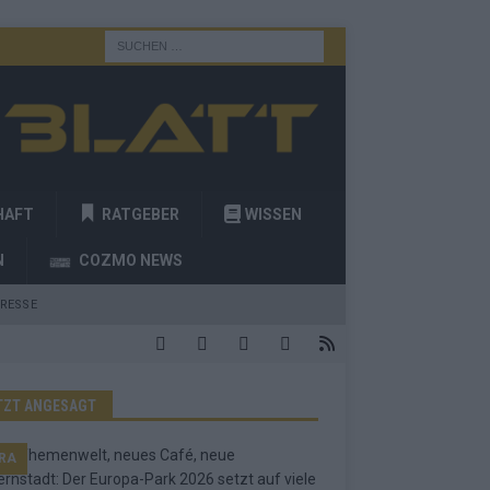
HAFT
RATGEBER
WISSEN
N
COZMO NEWS
RESSE
TZT ANGESAGT
RA