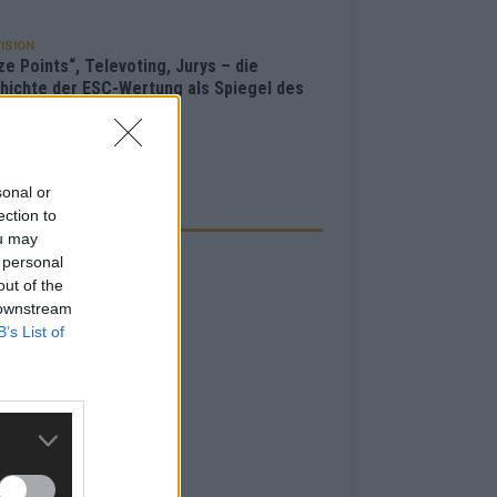
ISION
e Points“, Televoting, Jurys – die
hichte der ESC-Wertung als Spiegel des
bewerbs
i 2026
sonal or
ection to
ZEIGE
ou may
 personal
out of the
 downstream
B’s List of