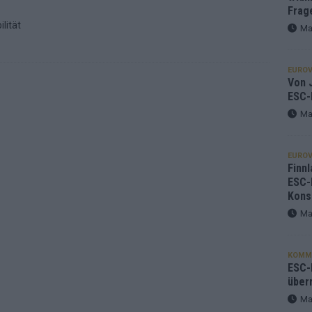
Frag
lität
Ma
EUROV
Von J
ESC-
Ma
EUROV
Finnl
ESC-
Kons
Ma
KOMM
ESC-F
über
Ma