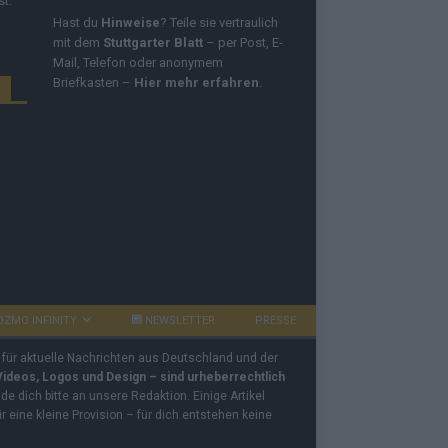
st.
Hast du
Hinweise
? Teile sie vertraulich
mit dem
Stuttgarter Blatt
– per Post, E-
Mail, Telefon oder anonymem
Briefkasten –
Hier mehr erfahren
.
OZMO INFINITY
NEWSLETTER
PRESSE
 für aktuelle Nachrichten aus Deutschland und der
 Videos, Logos und Design – sind urheberrechtlich
e dich bitte an unsere Redaktion. Einige Artikel
ir eine kleine Provision – für dich entstehen keine