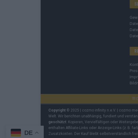
S
Gew
Date
Date
Date
R
Kont
Pres
Imp
Bild
C
Copyright
© 2025 | cozmo infinity n.e.V. | cozmo me
Welt. Wir berichten unabhängig, fundiert und verstä
geschützt
. Kopieren, Vervielfältigen oder Weiterge
enthalten Affiliate-Links oder Anzeige-Links (z. B. fa
DE
Zusatzkosten. Der Kauf bleibt selbstverständlich frei