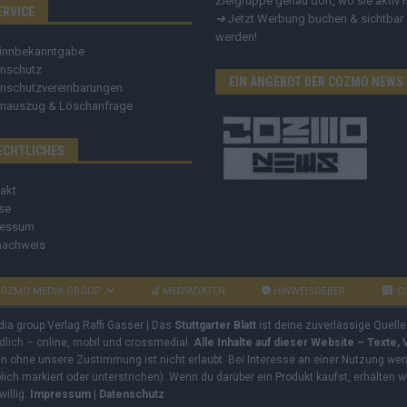
Zielgruppe genau dort, wo sie aktiv i
ERVICE
➔
Jetzt Werbung buchen & sichtbar
werden!
innbekanntgabe
nschutz
EIN ANGEBOT DER COZMO NEWS
nschutzvereinbarungen
nauszug & Löschanfrage
ECHTLICHES
akt
se
ressum
nachweis
OZMO MEDIA GROUP
MEDIADATEN
HINWEISGEBER
C
dia group Verlag Raffi Gasser | Das
Stuttgarter Blatt
ist deine zuverlässige Quelle
ndlich – online, mobil und crossmedial.
Alle Inhalte auf dieser Website – Texte,
ben ohne unsere Zustimmung ist nicht erlaubt. Bei Interesse an einer Nutzung wend
rblich markiert oder unterstrichen). Wenn du darüber ein Produkt kaufst, erhalten w
willig.
Impressum
|
Datenschutz