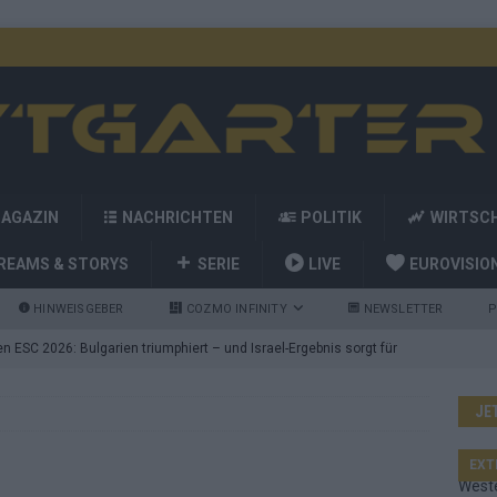
MAGAZIN
NACHRICHTEN
POLITIK
WIRTSC
REAMS & STORYS
SERIE
LIVE
EUROVISIO
HINWEISGEBER
COZMO INFINITY
NEWSLETTER
P
 ESC 2026: Bulgarien triumphiert – und Israel-Ergebnis sorgt für
JE
nd die Showacts im ESC-Finale 2026 in Wien
EUROVISION
utschland auf Platz 2: ESC-Finale-Startreihenfolge hat
EXT