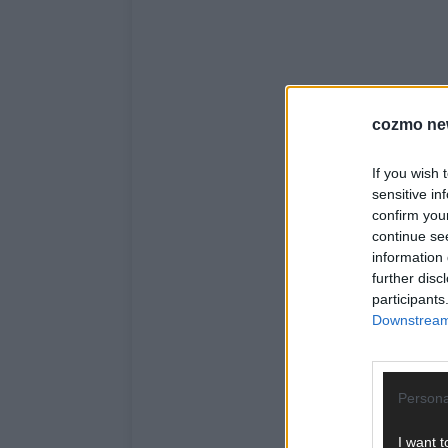
cozmo ne
If you wish 
sensitive in
confirm you
continue se
information 
further disc
participants
Downstream 
Persona
I want t