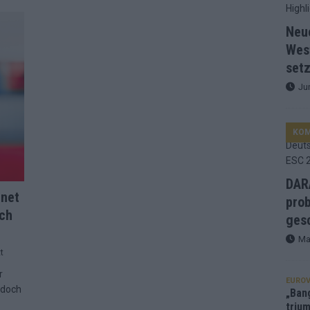
d Favorit, Australien überrascht – alle Acts und unsere Prognose
Neu
Wes
setz
ng, Jurys – die Geschichte der ESC-Wertung als Spiegel des
Ju
ualifikanten, vier Big-Four-Länder, ein Gastgeber – alle Acts im
KO
nknown“, Walzer zu kurz, Moderation zu provinziell – das Fazit zum
DARA
hnet
prob
uch
le 2: Dänemark vorne, Aserbaidschan chancenlos – Zypern
gesc
Ma
t
 Café, neue Westernstadt: Der Europa-Park 2026 setzt auf viele
r
EUROV
 doch
„Ban
trium
srael problematisch, Deutschland strukturell gescheitert – das