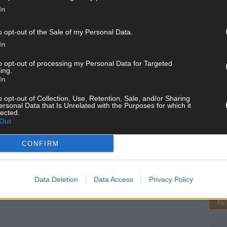
In
o opt-out of the Sale of my Personal Data.
WE
In
to opt-out of processing my Personal Data for Targeted
ing.
In
o opt-out of Collection, Use, Retention, Sale, and/or Sharing
ersonal Data that Is Unrelated with the Purposes for which it
lected.
Out
CONFIRM
Data Deletion
Data Access
Privacy Policy
KE