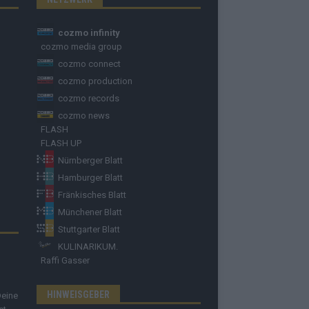
cozmo infinity
cozmo media group
cozmo connect
cozmo production
cozmo records
cozmo news
FLASH
FLASH UP
Nürnberger Blatt
Hamburger Blatt
Fränkisches Blatt
Münchener Blatt
Stuttgarter Blatt
KULINARIKUM.
Raffi Gasser
HINWEISGEBER
Deine