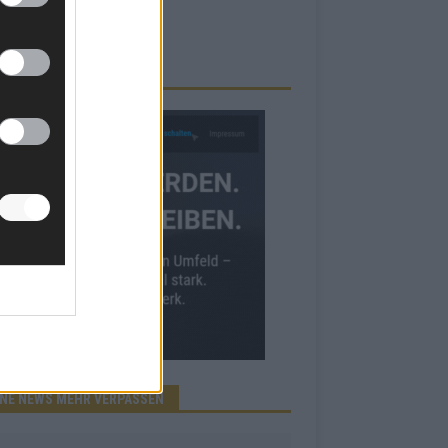
RBE BEI UNS!
INE NEWS MEHR VERPASSEN