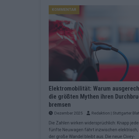
Konsequenzen
EUROVISION
KOMMENTAR
[ Mai 2026 ]
ESC-Finale 2026: Finnlan
KOMMENTAR
[ Mai 2026 ]
„Douze Points“, Televoti
Wettbewerbs
EUROVISION
[ Mai 2026 ]
ESC-Finale komplett: 20 Q
Überblick
EUROVISION
[ Mai 2026 ]
ESC 2026: JJ performt „U
zweiten Halbfinale
KOMMENTAR
Elektromobilität: Warum ausgerec
die größten Mythen ihren Durchbr
[ Mai 2026 ]
Quoten vor ESC-Halbfina
bremsen
überrascht negativ
EXTRA
Dezember 2025
Redaktion | Stuttgarter Blat
[ Juni 2026 ]
Neue Themenwelt, neues
Die Zahlen wirken widersprüchlich: Knapp jede
Highlights
EXTRA
fünfte Neuwagen fährt inzwischen elektrisch,
der große Wandel bleibt aus. Die neue Civey-
[ Mai 2026 ]
DARA gewinnt verdient, I