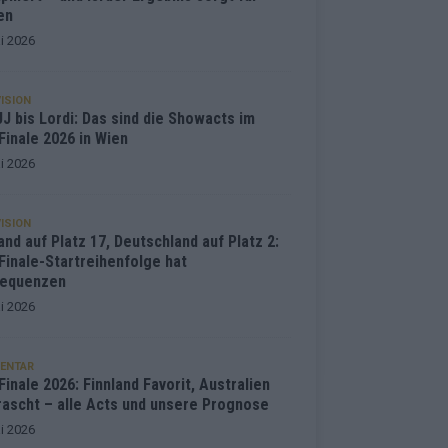
en
i 2026
ISION
J bis Lordi: Das sind die Showacts im
Finale 2026 in Wien
i 2026
ISION
and auf Platz 17, Deutschland auf Platz 2:
Finale-Startreihenfolge hat
equenzen
i 2026
ENTAR
inale 2026: Finnland Favorit, Australien
rascht – alle Acts und unsere Prognose
i 2026