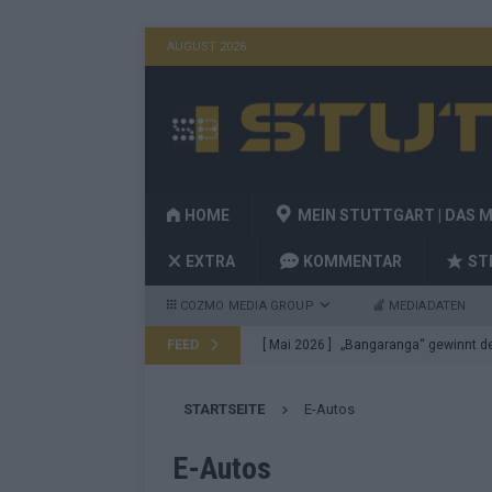
AUGUST 2026
HOME
MEIN STUTTGART | DAS 
EXTRA
KOMMENTAR
ST
COZMO MEDIA GROUP
MEDIADATEN
FEED
[ Mai 2026 ]
„Bangaranga“ gewinnt den
Fragen
EUROVISION
STARTSEITE
E-Autos
[ Mai 2026 ]
Von JJ bis Lordi: Das si
[ Mai 2026 ]
Finnland auf Platz 17, De
E-Autos