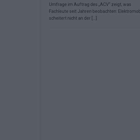
Umfrage im Auftrag des „ACV“ zeigt, was
Fazit zum ESC 2026
KOMMENTAR
Fachleute seit Jahren beobachten: Elektromobi
scheitert nicht an der
[…]