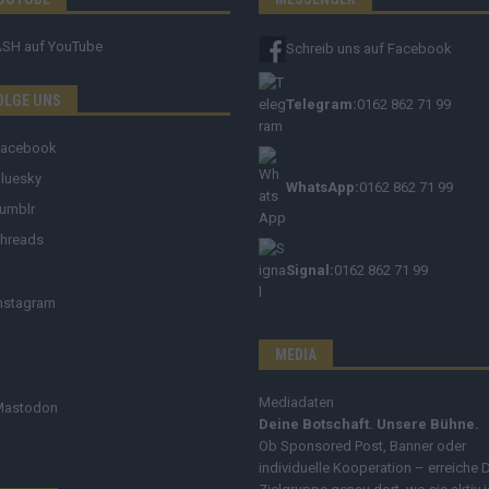
ASH
auf YouTube
Schreib uns auf Facebook
OLGE UNS
Telegram:
0162 862 71 99
Facebook
luesky
WhatsApp:
0162 862 71 99
umblr
hreads
Signal:
0162 862 71 99
nstagram
MEDIA
Mediadaten
Mastodon
Deine Botschaft. Unsere Bühne.
Ob Sponsored Post, Banner oder
individuelle Kooperation – erreiche 