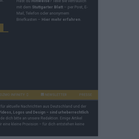
st.
Hast du
Hinweise
? Teile sie vertraulich
mit dem
Stuttgarter Blatt
– per Post, E-
Mail, Telefon oder anonymem
Briefkasten –
Hier mehr erfahren
.
OZMO INFINITY
NEWSLETTER
PRESSE
 für aktuelle Nachrichten aus Deutschland und der
 Videos, Logos und Design – sind urheberrechtlich
e dich bitte an unsere Redaktion. Einige Artikel
ir eine kleine Provision – für dich entstehen keine