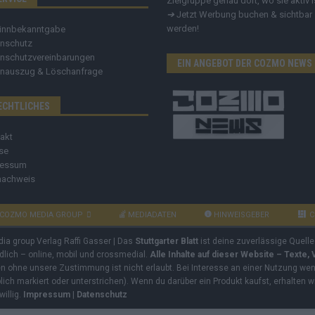
Zielgruppe genau dort, wo sie aktiv i
➔
Jetzt Werbung buchen & sichtbar
werden!
innbekanntgabe
nschutz
nschutzvereinbarungen
EIN ANGEBOT DER COZMO NEWS
nauszug & Löschanfrage
ECHTLICHES
akt
se
ressum
nachweis
COZMO MEDIA GROUP
MEDIADATEN
HINWEISGEBER
C
dia group Verlag Raffi Gasser | Das
Stuttgarter Blatt
ist deine zuverlässige Quelle
ndlich – online, mobil und crossmedial.
Alle Inhalte auf dieser Website – Texte,
ben ohne unsere Zustimmung ist nicht erlaubt. Bei Interesse an einer Nutzung wend
rblich markiert oder unterstrichen). Wenn du darüber ein Produkt kaufst, erhalten w
willig.
Impressum
|
Datenschutz