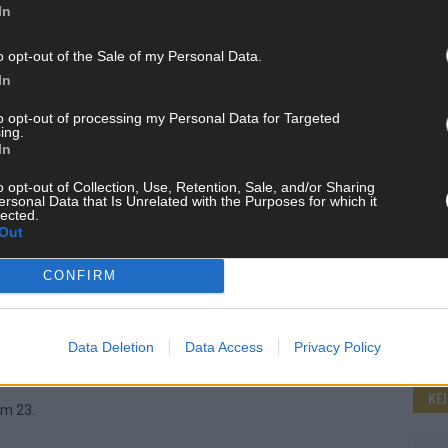
gel:
In
Stars kämpfen um Krone und 100.000
 nach
Euro
o opt-out of the Sale of my Personal Data.
Januar 2026
Redaktion | Stuttgarter Blatt
WE
In
Zwölf Prominente, ein Ziel: In der 19. Staffel von Ich
to opt-out of processing my Personal Data for Targeted
imme:
bin ein Star – Holt mich hier raus! stellen sich
ing.
nuar,
bekannte Gesichter erneut den Bedingungen des
In
h hier
australischen Dschungels. Ab Freitag, 23. Januar
o opt-out of Collection, Use, Retention, Sale, and/or Sharing
ie
2026, heißt es
[…]
ersonal Data that Is Unrelated with the Purposes for which it
lected.
Out
CONFIRM
Data Deletion
Data Access
Privacy Policy
KE