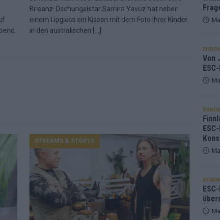
Frag
Brisanz. Dschungelstar Samira Yavuz hat neben
uf
einem Lipgloss ein Kissen mit dem Foto ihrer Kinder
Ma
bend.
in den australischen
[…]
EUROV
Von J
ESC-
Ma
EUROV
Finnl
ESC-
Kons
STREAMS & STORYS
Ma
KOMM
ESC-F
über
Ma