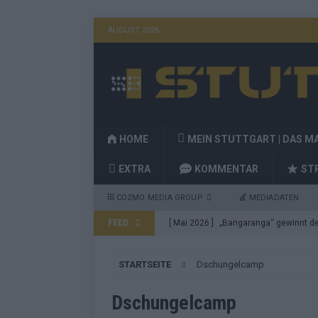
AUGUST 2026
HOME
MEIN STUTTGART | DAS M
EXTRA
KOMMENTAR
ST
COZMO MEDIA GROUP
MEDIADATEN
FEED
[ Mai 2026 ]
„Bangaranga“ gewinnt den
Fragen
EUROVISION
STARTSEITE
Dschungelcamp
[ Mai 2026 ]
Von JJ bis Lordi: Das si
[ Mai 2026 ]
Finnland auf Platz 17, De
Dschungelcamp