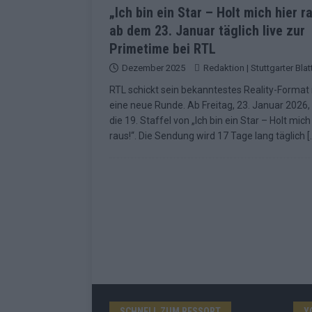
„Ich bin ein Star – Holt mich hier r
ab dem 23. Januar täglich live zur
Primetime bei RTL
Dezember 2025
Redaktion | Stuttgarter Blat
RTL schickt sein bekanntestes Reality-Format 
eine neue Runde. Ab Freitag, 23. Januar 2026, 
die 19. Staffel von „Ich bin ein Star – Holt mich
raus!“. Die Sendung wird 17 Tage lang täglich
[
SCHNELL ZUM RESSORT
Y