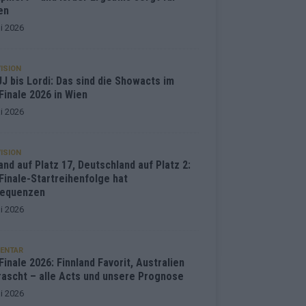
en
i 2026
ISION
J bis Lordi: Das sind die Showacts im
Finale 2026 in Wien
i 2026
ISION
and auf Platz 17, Deutschland auf Platz 2:
Finale-Startreihenfolge hat
equenzen
i 2026
ENTAR
inale 2026: Finnland Favorit, Australien
rascht – alle Acts und unsere Prognose
i 2026