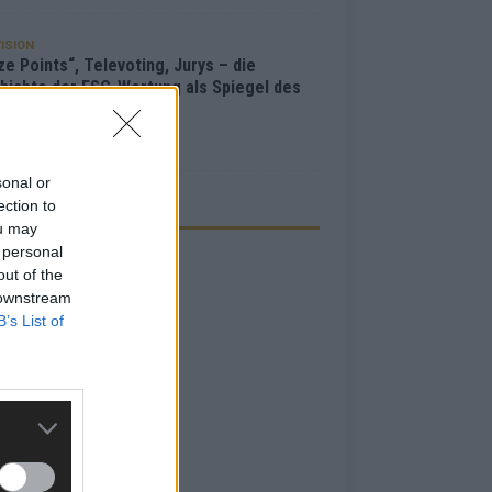
ISION
e Points“, Televoting, Jurys – die
hichte der ESC-Wertung als Spiegel des
bewerbs
i 2026
sonal or
ection to
ZEIGE
ou may
 personal
out of the
 downstream
B’s List of