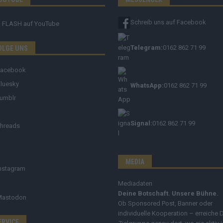
Schreib uns auf Facebook
FLASH
auf YouTube
Telegram:
0162 862 71 99
OLGE UNS
Facebook
luesky
WhatsApp:
0162 862 71 99
umblr
Signal:
0162 862 71 99
hreads
MEDIA
nstagram
Mediadaten
Deine Botschaft. Unsere Bühne.
Mastodon
Ob Sponsored Post, Banner oder
individuelle Kooperation – erreiche 
ERVICE