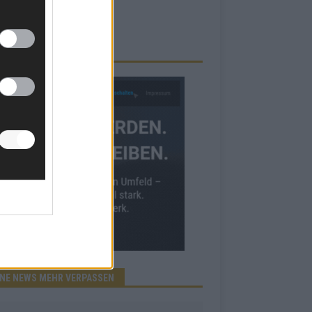
RBE BEI UNS!
INE NEWS MEHR VERPASSEN