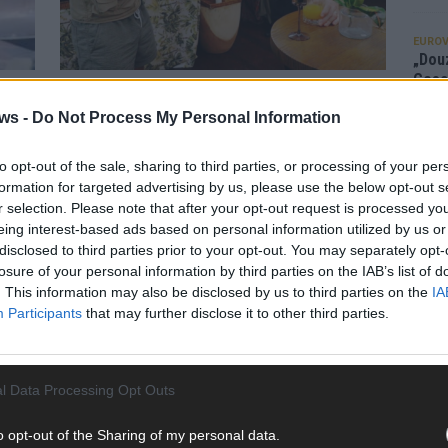
EUROV
„Douz
Gesc
Zwei Lager, erste Konflikte:
Wett
und
Dschungelcamp startet mit Spaltung
ws -
Do Not Process My Personal Information
Ma
bend
und harter Prüfung
to opt-out of the sale, sharing to third parties, or processing of your per
Januar 2026
Redaktion | Stuttgarter Blatt
formation for targeted advertising by us, please use the below opt-out s
AN
Der Kampf um die Dschungelkrone hat begonnen.
r selection. Please note that after your opt-out request is processed y
„Ich bin ein Star – Holt mich hier raus!“ startet mit
eing interest-based ads based on personal information utilized by us or
t mich
zwölf Teilnehmern, die zu Beginn auf zwei Lager
disclosed to third parties prior to your opt-out. You may separately opt-
he
verteilt werden. Neben dem bekannten Hauptcamp
losure of your personal information by third parties on the IAB’s list of
tern
. This information may also be disclosed by us to third parties on the
IA
beziehen fünf Stars
[…]
Participants
that may further disclose it to other third parties.
]
STREAMS & STORYS
l Data Processing Opt Outs
Dschungelcamp 2026: Diese zwölf
o opt-out of the Sharing of my personal data.