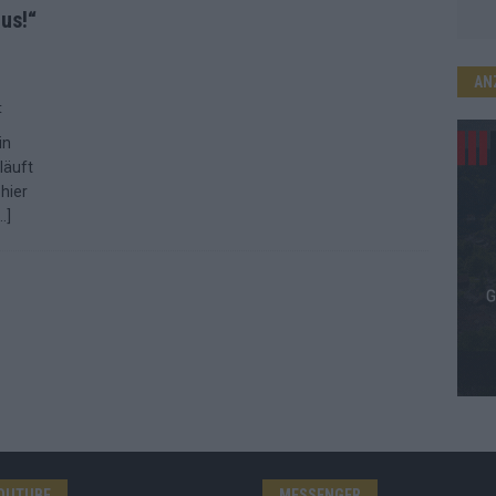
aus!“
AN
t
in
läuft
 hier
…]
OUTUBE
MESSENGER