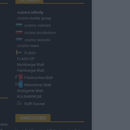
cozmo infinity
cozmo media group
cozmo connect
cozmo production
cozmo records
cozmo news
FLASH
FLASH UP
Nürnberger Blatt
Hamburger Blatt
Fränkisches Blatt
Münchener Blatt
Stuttgarter Blatt
KULINARIKUM.
Raffi Gasser
HINWEISGEBER
Deine