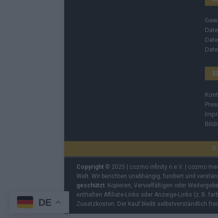
Gew
Date
Date
Date
R
Kont
Pres
Imp
Bild
Copyright
© 2025 | cozmo infinity n.e.V. | cozmo me
Welt. Wir berichten unabhängig, fundiert und verstä
geschützt
. Kopieren, Vervielfältigen oder Weiterge
enthalten Affiliate-Links oder Anzeige-Links (z. B. fa
DE
Zusatzkosten. Der Kauf bleibt selbstverständlich frei