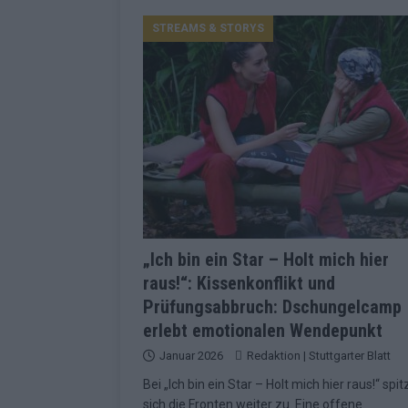
Konsequenzen
EUROVISION
STREAMS & STORYS
[ Mai 2026 ]
ESC-Finale 2026: Finnlan
KOMMENTAR
[ Mai 2026 ]
„Douze Points“, Televoti
Wettbewerbs
EUROVISION
[ Mai 2026 ]
ESC-Finale komplett: 20 Q
Überblick
EUROVISION
[ Mai 2026 ]
ESC 2026: JJ performt „U
zweiten Halbfinale
KOMMENTAR
„Ich bin ein Star – Holt mich hier
raus!“: Kissenkonflikt und
[ Mai 2026 ]
Quoten vor ESC-Halbfina
Prüfungsabbruch: Dschungelcamp
überrascht negativ
EXTRA
erlebt emotionalen Wendepunkt
[ Juni 2026 ]
Neue Themenwelt, neues 
Januar 2026
Redaktion | Stuttgarter Blatt
Highlights
EXTRA
Bei „Ich bin ein Star – Holt mich hier raus!“ spi
sich die Fronten weiter zu. Eine offene
[ Mai 2026 ]
DARA gewinnt verdient, I