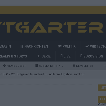
AGAZIN
NACHRICHTEN
POLITIK
WIRTSCH
REAMS & STORYS
SERIE
LIVE
EUROVISION
HINWEISGEBER
COZMO INFINITY
NEWSLETTER
PR
 ESC 2026: Bulgarien triumphiert – und Israel-Ergebnis sorgt für
JE
nd die Showacts im ESC-Finale 2026 in Wien
EUROVISION
utschland auf Platz 2: ESC-Finale-Startreihenfolge hat
EXT