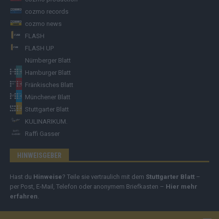
cozmo records
cozmo news
FLASH
FLASH UP
Nürnberger Blatt
Hamburger Blatt
Fränkisches Blatt
Münchener Blatt
Stuttgarter Blatt
KULINARIKUM.
Raffi Gasser
HINWEISGEBER
Hast du
Hinweise
? Teile sie vertraulich mit dem
Stuttgarter Blatt
–
per Post, E-Mail, Telefon oder anonymem Briefkasten –
Hier mehr
erfahren
.