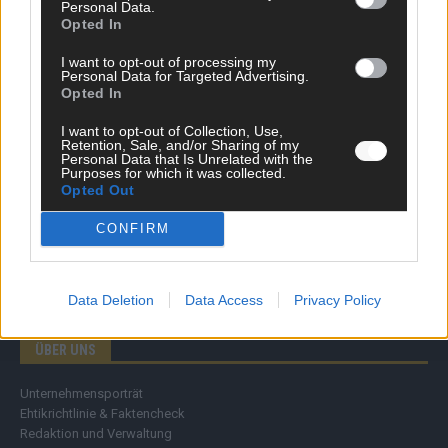
Personal Data.
Wirtschaft
Opted In
Ratgeber
Wissen
I want to opt-out of processing my
Personal Data for Targeted Advertising.
Extra
Opted In
Kommentar
Streams & Storys
I want to opt-out of Collection, Use,
Eurovision
Retention, Sale, and/or Sharing of my
Personal Data that Is Unrelated with the
Purposes for which it was collected.
FLASH – DAS VIDEOPORTAL
Opted Out
CONFIRM
Data Deletion
Data Access
Privacy Policy
ÜBER UNS
Unternehmensporträt
Ehtikrichtlinie & Faktencheck
Redaktion und Verwaltung