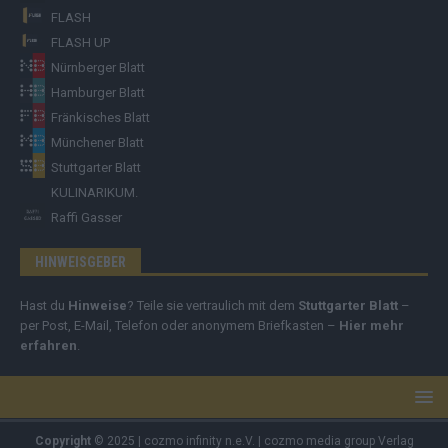
FLASH
FLASH UP
Nürnberger Blatt
Hamburger Blatt
Fränkisches Blatt
Münchener Blatt
Stuttgarter Blatt
KULINARIKUM.
Raffi Gasser
HINWEISGEBER
Hast du
Hinweise
? Teile sie vertraulich mit dem
Stuttgarter Blatt
–
per Post, E-Mail, Telefon oder anonymem Briefkasten –
Hier mehr
erfahren
.
Copyright
© 2025 | cozmo infinity n.e.V. | cozmo media group Verlag