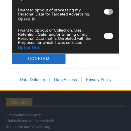
Wirtschaft
I want to opt-out of processing my
Ratgeber
Personal Data for Targeted Advertising.
Wissen
Opted In
Extra
Kommentar
I want to opt-out of Collection, Use,
Retention, Sale, and/or Sharing of my
Streams & Storys
Personal Data that Is Unrelated with the
Eurovision
Purposes for which it was collected.
Opted Out
FLASH – DAS VIDEOPORTAL
CONFIRM
Data Deletion
Data Access
Privacy Policy
ÜBER UNS
Unternehmensporträt
Ehtikrichtlinie & Faktencheck
Redaktion und Verwaltung