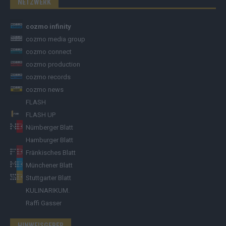
NETZWERK
cozmo infinity
cozmo media group
cozmo connect
cozmo production
cozmo records
cozmo news
FLASH
FLASH UP
Nürnberger Blatt
Hamburger Blatt
Fränkisches Blatt
Münchener Blatt
Stuttgarter Blatt
KULINARIKUM.
Raffi Gasser
HINWEISGEBER