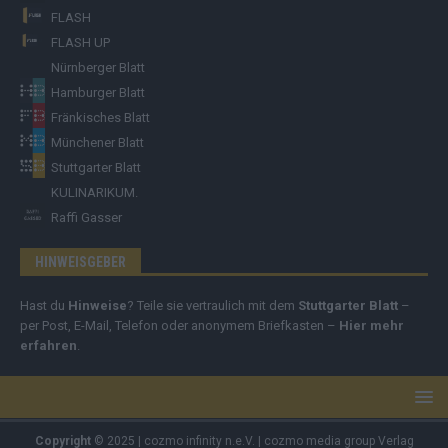
FLASH
FLASH UP
Nürnberger Blatt
Hamburger Blatt
Fränkisches Blatt
Münchener Blatt
Stuttgarter Blatt
KULINARIKUM.
Raffi Gasser
HINWEISGEBER
Hast du
Hinweise
? Teile sie vertraulich mit dem
Stuttgarter Blatt
–
per Post, E-Mail, Telefon oder anonymem Briefkasten –
Hier mehr
erfahren
.
Copyright
© 2025 | cozmo infinity n.e.V. | cozmo media group Verlag