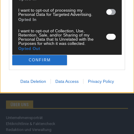
Wirtschaft
I want to opt-out of processing my
Ratgeber
Personal Data for Targeted Advertising.
Wissen
Opted In
Extra
Kommentar
I want to opt-out of Collection, Use,
Retention, Sale, and/or Sharing of my
Streams & Storys
Personal Data that Is Unrelated with the
Eurovision
Purposes for which it was collected.
Opted Out
FLASH – DAS VIDEOPORTAL
CONFIRM
Data Deletion
Data Access
Privacy Policy
ÜBER UNS
Unternehmensporträt
Ehtikrichtlinie & Faktencheck
Redaktion und Verwaltung